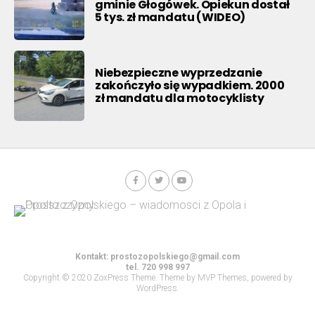
gminie Głogówek. Opiekun dostał
5 tys. zł mandatu (WIDEO)
Niebezpieczne wyprzedzanie
zakończyło się wypadkiem. 2000
zł mandatu dla motocyklisty
Kontakt:
prostozopolskiego@gmail.com
tel. 720 998 997
Copyright © 2020 ZoxPress Theme. Theme by MVP Themes, powered by
WordPress.