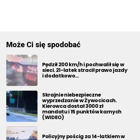
Może Ci się spodobać
Pędził 200 km/h i pochwalił się w
sieci. 21-latek stracił prawo jazdy
i dodatkowo…
Skrajnie niebezpieczne
wyprzedzanie w Żywocicach.
Kierowca dostał 3000 zł
mandatu i 15 punktów karnych
(WIDEO)
Policyjny pościg za 14-latkiem w