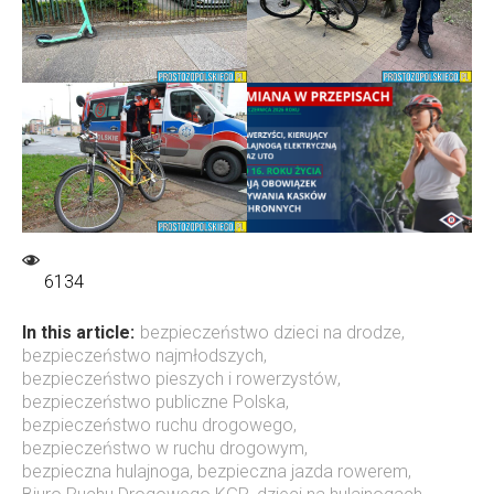
6134
In this article:
bezpieczeństwo dzieci na drodze
,
bezpieczeństwo najmłodszych
,
bezpieczeństwo pieszych i rowerzystów
,
bezpieczeństwo publiczne Polska
,
bezpieczeństwo ruchu drogowego
,
bezpieczeństwo w ruchu drogowym
,
bezpieczna hulajnoga
,
bezpieczna jazda rowerem
,