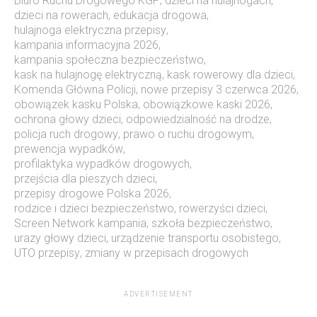
Biuro Ruchu Drogowego KGP
,
dzieci na hulajnogach
,
dzieci na rowerach
,
edukacja drogowa
,
hulajnoga elektryczna przepisy
,
kampania informacyjna 2026
,
kampania społeczna bezpieczeństwo
,
kask na hulajnogę elektryczną
,
kask rowerowy dla dzieci
,
Komenda Główna Policji
,
nowe przepisy 3 czerwca 2026
,
obowiązek kasku Polska
,
obowiązkowe kaski 2026
,
ochrona głowy dzieci
,
odpowiedzialność na drodze
,
policja ruch drogowy
,
prawo o ruchu drogowym
,
prewencja wypadków
,
profilaktyka wypadków drogowych
,
przejścia dla pieszych dzieci
,
przepisy drogowe Polska 2026
,
rodzice i dzieci bezpieczeństwo
,
rowerzyści dzieci
,
Screen Network kampania
,
szkoła bezpieczeństwo
,
urazy głowy dzieci
,
urządzenie transportu osobistego
,
UTO przepisy
,
zmiany w przepisach drogowych
ADVERTISEMENT