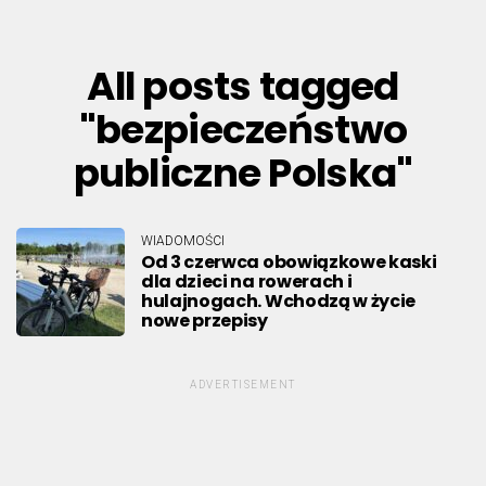
All posts tagged
"bezpieczeństwo
publiczne Polska"
WIADOMOŚCI
Od 3 czerwca obowiązkowe kaski
dla dzieci na rowerach i
hulajnogach. Wchodzą w życie
nowe przepisy
ADVERTISEMENT