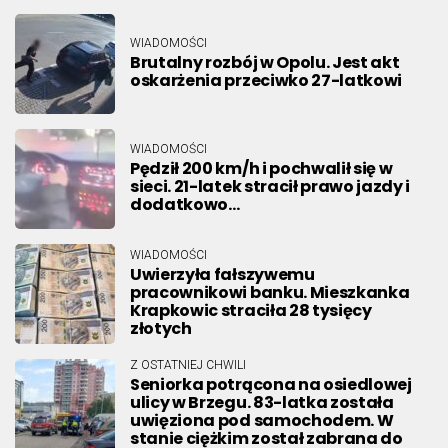
WIADOMOŚCI
Brutalny rozbój w Opolu. Jest akt
oskarżenia przeciwko 27-latkowi
WIADOMOŚCI
Pędził 200 km/h i pochwalił się w
sieci. 21-latek stracił prawo jazdy i
dodatkowo…
WIADOMOŚCI
Uwierzyła fałszywemu
pracownikowi banku. Mieszkanka
Krapkowic straciła 28 tysięcy
złotych
Z OSTATNIEJ CHWILI
Seniorka potrącona na osiedlowej
ulicy w Brzegu. 83-latka została
uwięziona pod samochodem. W
stanie ciężkim został zabrana do