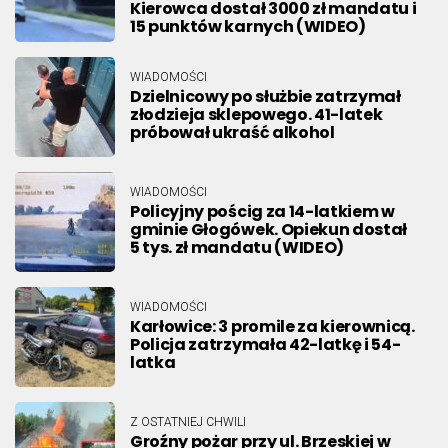
Kierowca dostał 3000 zł mandatu i
15 punktów karnych (WIDEO)
WIADOMOŚCI
Dzielnicowy po służbie zatrzymał
złodzieja sklepowego. 41-latek
próbował ukraść alkohol
WIADOMOŚCI
Policyjny pościg za 14-latkiem w
gminie Głogówek. Opiekun dostał
5 tys. zł mandatu (WIDEO)
WIADOMOŚCI
Karłowice: 3 promile za kierownicą.
Policja zatrzymała 42-latkę i 54-
latka
Z OSTATNIEJ CHWILI
Groźny pożar przy ul. Brzeskiej w