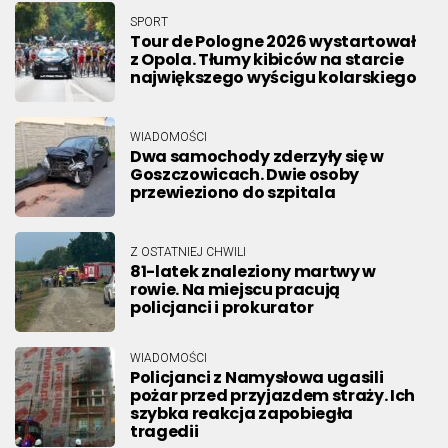
SPORT
Tour de Pologne 2026 wystartował
z Opola. Tłumy kibiców na starcie
największego wyścigu kolarskiego
WIADOMOŚCI
Dwa samochody zderzyły się w
Goszczowicach. Dwie osoby
przewieziono do szpitala
Z OSTATNIEJ CHWILI
81-latek znaleziony martwy w
rowie. Na miejscu pracują
policjanci i prokurator
WIADOMOŚCI
Policjanci z Namysłowa ugasili
pożar przed przyjazdem straży. Ich
szybka reakcja zapobiegła
tragedii