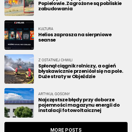
Popielowie. Zagrożone są pobliskie
zabudowania
KULTURA
Helios zaprasza na sierpniowe
seanse
Z OSTATNIEJ CHWILI
Spłonął ciągnik rolniczy, a ogień
błyskawicznie przeniósł się na pole.
Duże straty w Objeździe
ARTYKUŁ GOŚCINY
Najczęstsze błędy przy doborze
pojemności magazynu energii do
instalacji fotowoltaicznej
MORE POSTS