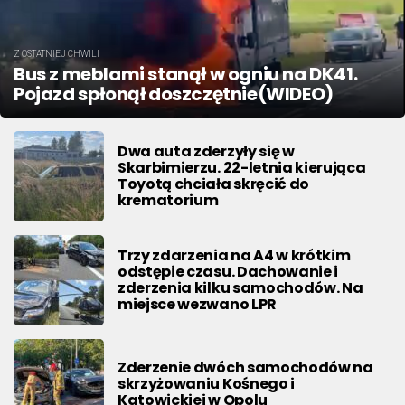
Z OSTATNIEJ CHWILI
Bus z meblami stanął w ogniu na DK41.
Pojazd spłonął doszczętnie(WIDEO)
Dwa auta zderzyły się w
Skarbimierzu. 22-letnia kierująca
Toyotą chciała skręcić do
krematorium
Trzy zdarzenia na A4 w krótkim
odstępie czasu. Dachowanie i
zderzenia kilku samochodów. Na
miejsce wezwano LPR
Zderzenie dwóch samochodów na
skrzyżowaniu Kośnego i
Katowickiej w Opolu