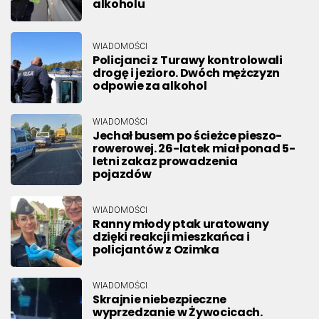
alkoholu
WIADOMOŚCI
Policjanci z Turawy kontrolowali
drogę i jezioro. Dwóch mężczyzn
odpowie za alkohol
WIADOMOŚCI
Jechał busem po ścieżce pieszo-
rowerowej. 26-latek miał ponad 5-
letni zakaz prowadzenia
pojazdów
WIADOMOŚCI
Ranny młody ptak uratowany
dzięki reakcji mieszkańca i
policjantów z Ozimka
WIADOMOŚCI
Skrajnie niebezpieczne
wyprzedzanie w Żywocicach.