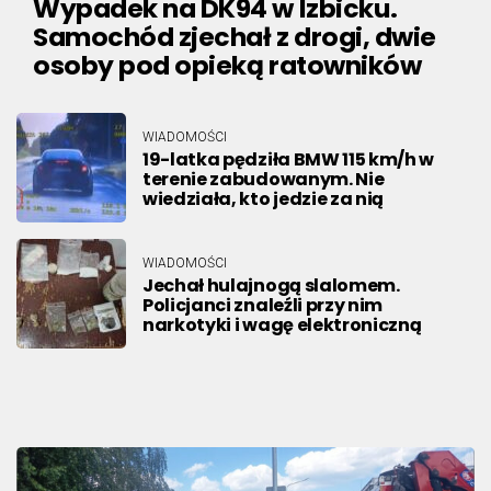
Wypadek na DK94 w Izbicku.
Samochód zjechał z drogi, dwie
osoby pod opieką ratowników
WIADOMOŚCI
19-latka pędziła BMW 115 km/h w
terenie zabudowanym. Nie
wiedziała, kto jedzie za nią
WIADOMOŚCI
Jechał hulajnogą slalomem.
Policjanci znaleźli przy nim
narkotyki i wagę elektroniczną