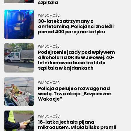
szpitala
WIADOMOŚCI
30-latek zatrzymany z
amfetaminą. Policjanci znaleźli
ponad 400 porcji narkotyku
WIADOMOŚCI
Podejrzenie jazdy pod wpływem
alkoholu na DK45 w Jełowej. 40-
letni kierowca busa trafił do
szpitala w kajdankach
WIADOMOŚCI
Policja apeluje o rozwagę nad
wodą. Trwa akcja „Bezpieczne
Wakacje”
WIADOMOŚCI
16-latka jechała pijana
mikroautem. Miała blisko promil