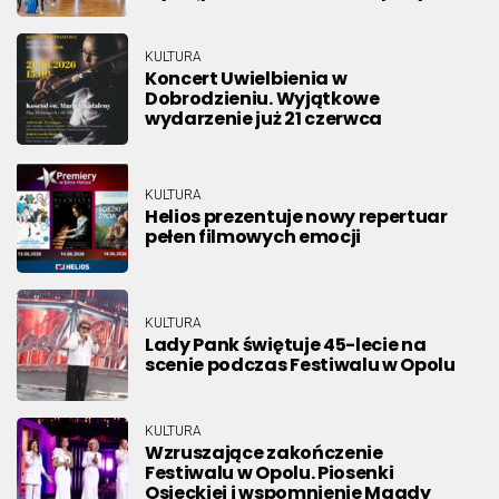
KULTURA
Koncert Uwielbienia w
Dobrodzieniu. Wyjątkowe
wydarzenie już 21 czerwca
KULTURA
Helios prezentuje nowy repertuar
pełen filmowych emocji
KULTURA
Lady Pank świętuje 45-lecie na
scenie podczas Festiwalu w Opolu
KULTURA
Wzruszające zakończenie
Festiwalu w Opolu. Piosenki
Osieckiej i wspomnienie Magdy