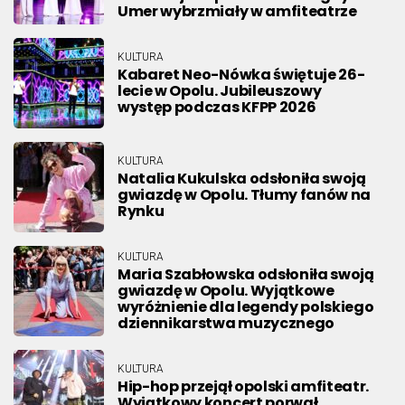
Umer wybrzmiały w amfiteatrze
KULTURA
Kabaret Neo-Nówka świętuje 26-
lecie w Opolu. Jubileuszowy
występ podczas KFPP 2026
KULTURA
Natalia Kukulska odsłoniła swoją
gwiazdę w Opolu. Tłumy fanów na
Rynku
KULTURA
Maria Szabłowska odsłoniła swoją
gwiazdę w Opolu. Wyjątkowe
wyróżnienie dla legendy polskiego
dziennikarstwa muzycznego
KULTURA
Hip-hop przejął opolski amfiteatr.
Wyjątkowy koncert porwał