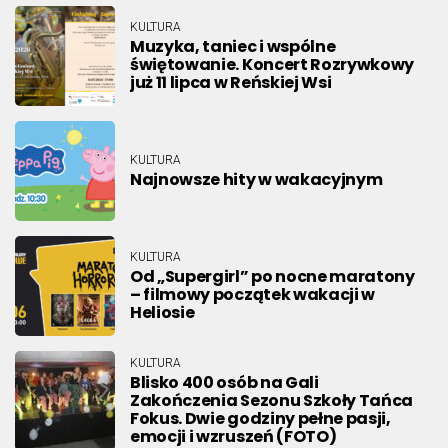
KULTURA
Muzyka, taniec i wspólne
świętowanie. Koncert Rozrywkowy
już 11 lipca w Reńskiej Wsi
KULTURA
Najnowsze hity w wakacyjnym
KULTURA
Od „Supergirl” po nocne maratony
– filmowy początek wakacji w
Heliosie
KULTURA
Blisko 400 osób na Gali
Zakończenia Sezonu Szkoły Tańca
Fokus. Dwie godziny pełne pasji,
emocji i wzruszeń (FOTO)