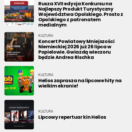
Rusza XVII edycja Konkursu na
Najlepszy Produkt Turystyczny
Województwa Opolskiego. Prosto z
Opolskiego z patronatem
medialnym
KULTURA
Koncert Powiatowy Mniejszości
Niemieckiej 2026 już 26 lipca w
Popielowie. Gwiazdą wieczoru
będzie Andrea Rischka
KULTURA
Helios zaprasza na lipcowe hity na
wielkim ekranie!
KULTURA
Lipcowy repertuar kin Helios