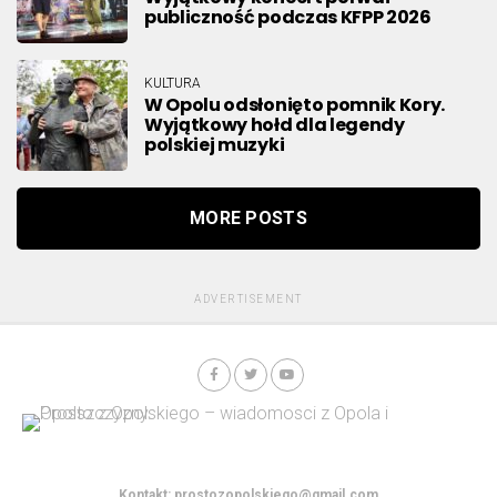
publiczność podczas KFPP 2026
KULTURA
W Opolu odsłonięto pomnik Kory.
Wyjątkowy hołd dla legendy
polskiej muzyki
MORE POSTS
ADVERTISEMENT
Kontakt:
prostozopolskiego@gmail.com