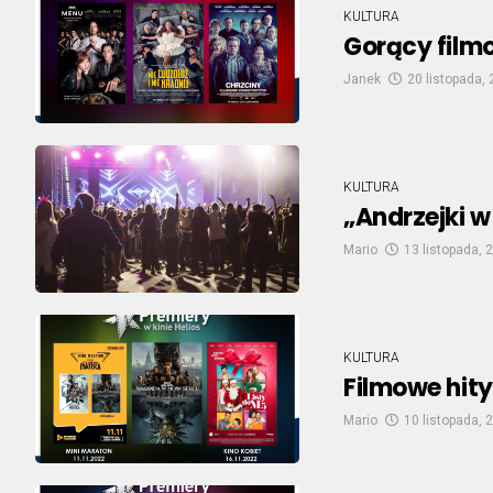
KULTURA
Gorący filmo
Janek
20 listopada,
KULTURA
„Andrzejki w
Mario
13 listopada, 
KULTURA
Filmowe hity 
Mario
10 listopada, 