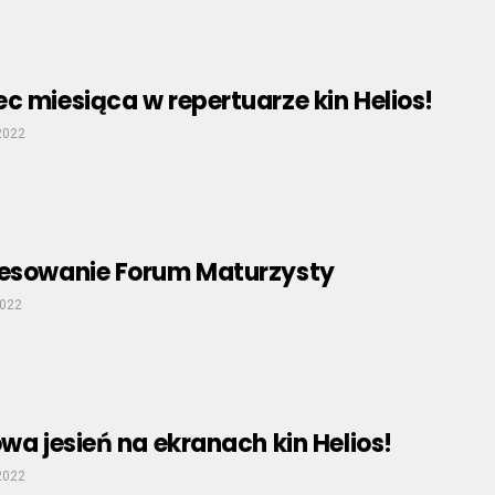
c miesiąca w repertuarze kin Helios!
2022
resowanie Forum Maturzysty
2022
owa jesień na ekranach kin Helios!
2022