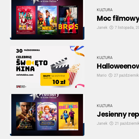
KULTURA
Moc filmowy
Janek
7 listopada, 
KULTURA
Halloweenow
Mario
27 październik
KULTURA
Jesienny rep
Janek
21 październi