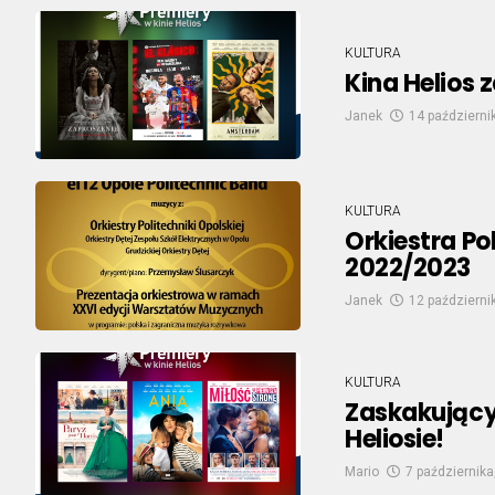
KULTURA
Kina Helios 
Janek
14 październi
KULTURA
Orkiestra Po
2022/2023
Janek
12 październi
KULTURA
Zaskakujący
Heliosie!
Mario
7 października