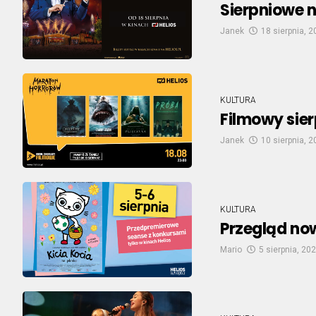
Sierpniowe n
Janek
18 sierpnia, 
KULTURA
Filmowy sier
Janek
10 sierpnia, 
KULTURA
Przegląd now
Mario
5 sierpnia, 20