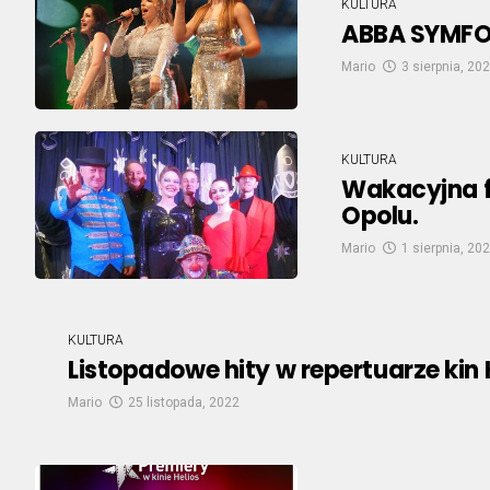
KULTURA
ABBA SYMFO
Mario
3 sierpnia, 20
KULTURA
Wakacyjna fr
Opolu.
Mario
1 sierpnia, 20
KULTURA
Listopadowe hity w repertuarze kin 
Mario
25 listopada, 2022