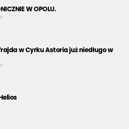
NICZNIE W OPOLU.
23
ajda w Cyrku Astoria już niedługo w
23
Helios