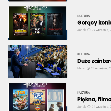
KULTURA
Gorący konie
Janek
29 września, 
KULTURA
Duże zainte
Mario
28 września, 
KULTURA
Piękna, film
Janek
24 września, 