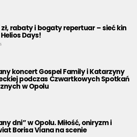
zł, rabaty i bogaty repertuar – sieć kin
Helios Days!
6
ny koncert Gospel Family i Katarzyny
eckiej podczas Czwartkowych Spotkań
znych w Opolu
any dni” w Opolu. Miłość, oniryzm i
iat Borisa Viana na scenie