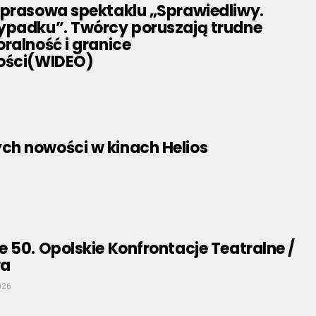
 prasowa spektaklu „Sprawiedliwy.
ypadku”. Twórcy poruszają trudne
ralność i granice
ości(WIDEO)
h nowości w kinach Helios
 50. Opolskie Konfrontacje Teatralne /
wa
026