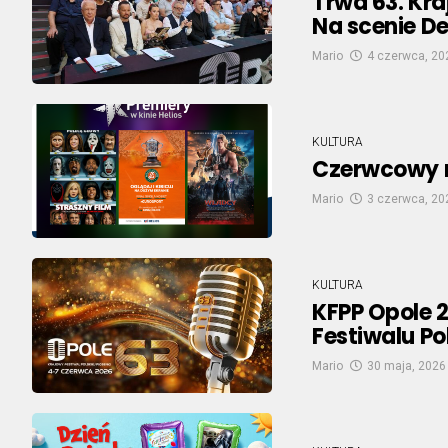
Trwa 63. Kra
Na scenie D
Mario
4 czerwca, 20
KULTURA
Czerwcowy re
Mario
3 czerwca, 20
KULTURA
KFPP Opole 
Festiwalu Po
Mario
30 maja, 2026