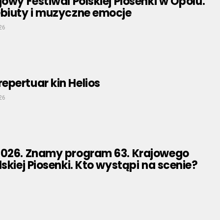
jowy Festiwal Polskiej Piosenki w Opolu.
ebiuty i muzyczne emocje
26
pertuar kin Helios
26
2026. Znamy program 63. Krajowego
lskiej Piosenki. Kto wystąpi na scenie?