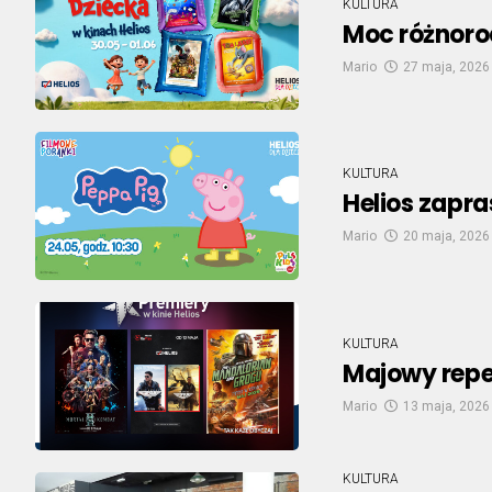
KULTURA
Moc różnoro
Mario
27 maja, 2026
KULTURA
Helios zapr
Mario
20 maja, 2026
KULTURA
Majowy reper
Mario
13 maja, 2026
KULTURA