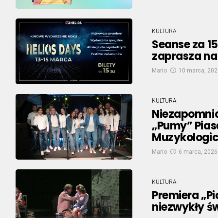
KULTURA
Seanse za 15 
zaprasza na 
Mario
10 marca, 202
KULTURA
Niezapomnia
„Pumy” Pias
Muzykologic
Mario
6 marca, 2026
KULTURA
Premiera „Pi
niezwykły św