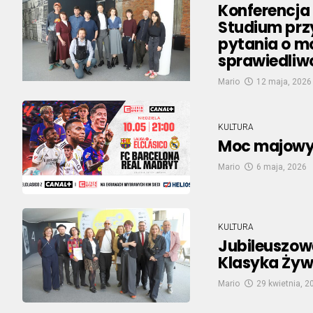
Konferencja
Studium prz
pytania o mo
sprawiedliw
Mario
12 maja, 2026
KULTURA
Moc majowyc
Mario
6 maja, 2026
KULTURA
Jubileuszowe
Klasyka Ży
Mario
29 kwietnia, 2