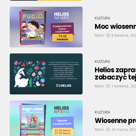
KULTURA
Moc wiosenn
Mario
8 kwietnia, 20
KULTURA
Helios zapra
zobaczyć tej
Mario
1 kwietnia, 20
KULTURA
Wiosenne pr
Mario
25 marca, 202