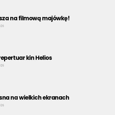
asza na filmową majówkę!
026
epertuar kin Helios
026
sna na wielkich ekranach
026