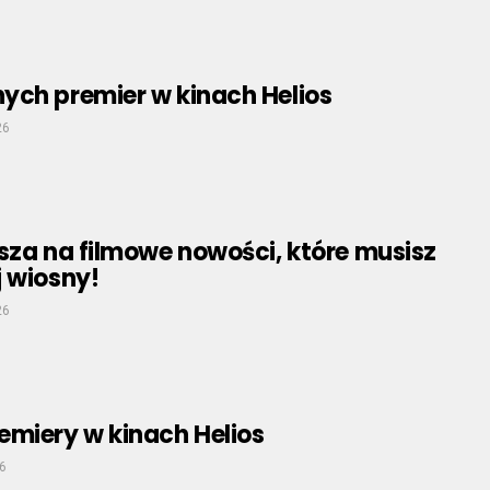
ych premier w kinach Helios
26
sza na filmowe nowości, które musisz
 wiosny!
26
emiery w kinach Helios
6