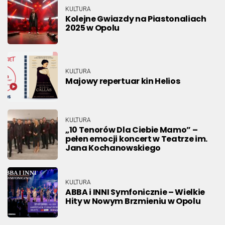
KULTURA
Kolejne Gwiazdy na Piastonaliach
2025 w Opolu
KULTURA
Majowy repertuar kin Helios
KULTURA
„10 Tenorów Dla Ciebie Mamo” –
pełen emocji koncert w Teatrze im.
Jana Kochanowskiego
KULTURA
ABBA i INNI Symfonicznie – Wielkie
Hity w Nowym Brzmieniu w Opolu