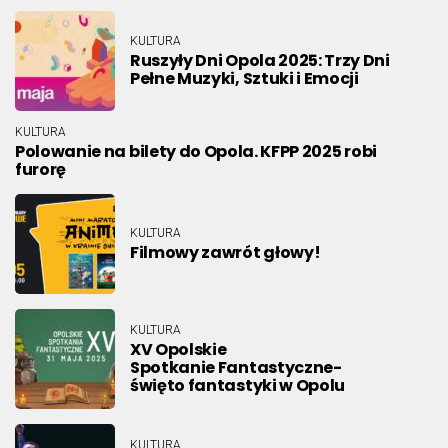
KULTURA
Ruszyły Dni Opola 2025: Trzy Dni
Pełne Muzyki, Sztuki i Emocji
KULTURA
Polowanie na bilety do Opola. KFPP 2025 robi
furorę
KULTURA
Filmowy zawrót głowy!
KULTURA
XV Opolskie
Spotkanie Fantastyczne-
święto fantastyki w Opolu
KULTURA