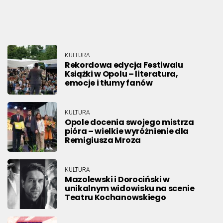
KULTURA
Rekordowa edycja Festiwalu
Książki w Opolu – literatura,
emocje i tłumy fanów
KULTURA
Opole docenia swojego mistrza
pióra – wielkie wyróżnienie dla
Remigiusza Mroza
KULTURA
Mazolewski i Dorociński w
unikalnym widowisku na scenie
Teatru Kochanowskiego