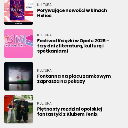
KULTURA
Porywające nowości w kinach
Helios
KULTURA
Festiwal Książki w Opolu 2025 –
trzy dni z literaturą, kulturą i
spotkaniami
KULTURA
Fontanna na placu zamkowym
zaprasza na pokazy
KULTURA
Piętnasty rozdział opolskiej
fantastyki z Klubem Fenix