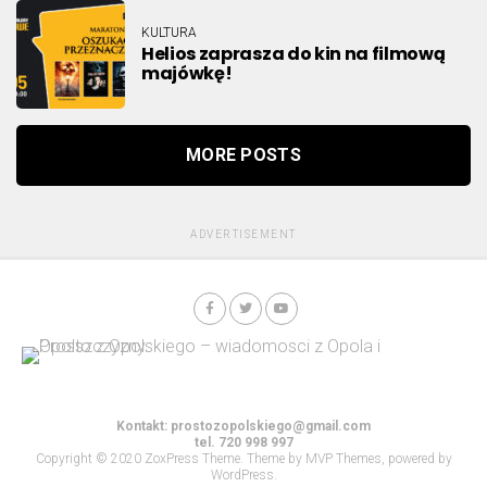
KULTURA
Helios zaprasza do kin na filmową
majówkę!
MORE POSTS
ADVERTISEMENT
Kontakt:
prostozopolskiego@gmail.com
tel. 720 998 997
Copyright © 2020 ZoxPress Theme. Theme by MVP Themes, powered by
WordPress.