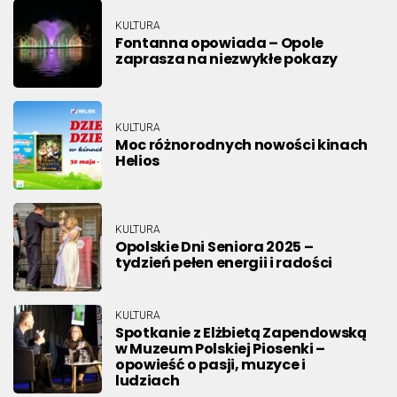
KULTURA
Fontanna opowiada – Opole
zaprasza na niezwykłe pokazy
KULTURA
Moc różnorodnych nowości kinach
Helios
KULTURA
Opolskie Dni Seniora 2025 –
tydzień pełen energii i radości
KULTURA
Spotkanie z Elżbietą Zapendowską
w Muzeum Polskiej Piosenki –
opowieść o pasji, muzyce i
ludziach