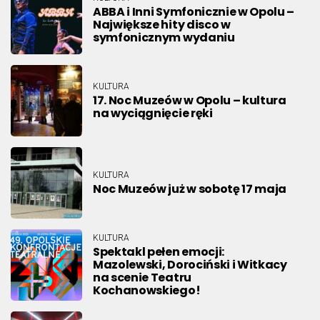
ABBA i Inni Symfonicznie w Opolu –
Największe hity disco w
symfonicznym wydaniu
KULTURA
17. Noc Muzeów w Opolu – kultura
na wyciągnięcie ręki
KULTURA
Noc Muzeów już w sobotę 17 maja
KULTURA
Spektakl pełen emocji:
Mazolewski, Dorociński i Witkacy
na scenie Teatru
Kochanowskiego!