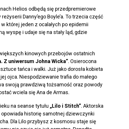
inach Helios odbędą się przedpremierowe
 reżyserii Danny’ego Boyle’a. To trzecia część
 w której jeden z ocalałych po epidemii
wyspę i udaje się na stały ląd, gdzie
ajwiększych kinowych przebojów ostatnich
na. Z uniwersum Johna Wicka”
. Osierocona
sztuce tańca i walki. Już jako dorosła kobieta
ej ojca. Niespodziewanie trafia do małego
ywa swoją prawdziwą tożsamość oraz powody
ostać wciela się Ana de Armas.
eku na seanse tytułu
„Lilo i Stitch”
. Aktorska
a opowiada historię samotnej dziewczynki
itcha. Dla Lilo przybysz z kosmosu staje się