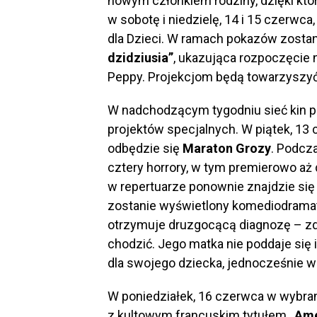
nowym członkiem rodziny, dzięki któ
w sobotę i niedzielę, 14 i 15 czerwca
dla Dzieci. W ramach pokazów zosta
dzidziusia”
, ukazująca rozpoczęcie
Peppy. Projekcjom będą towarzyszyć
W nadchodzącym tygodniu sieć kin p
projektów specjalnych. W piątek, 13
odbędzie się
Maraton Grozy
. Podcz
cztery horrory, w tym premierowo aż 
w repertuarze ponownie znajdzie si
zostanie wyświetlony komediodram
otrzymuje druzgocącą diagnozę – zd
chodzić. Jego matka nie poddaje się
dla swojego dziecka, jednocześnie w
W poniedziałek, 16 czerwca w wybran
z kultowym francuskim tytułem
„Ame