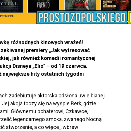
awkę różnodnych kinowych wrażeń!
zekiwanej premiery „Jak wytresować
kiej, jak również komedii romantycznej
ukcji Disneya „Elio” – od 19 czerwca.
 największe hity ostatnich tygodni
nach zadebiutuje aktorska odsłona uwielbianej
. Jej akcja toczy się na wyspie Berk, gdzie
kami. Głównemu bohaterowi, Czkawce,
strzelić legendarnego smoka, zwanego Nocną
ić stworzenie, a co więcej, wbrew