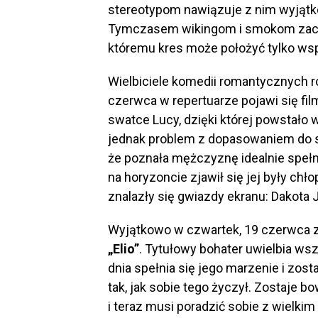
stereotypom nawiązuje z nim wyjątk
Tymczasem wikingom i smokom zacz
któremu kres może położyć tylko ws
Wielbiciele komedii romantycznych ró
czerwca w repertuarze pojawi się fi
swatce Lucy, dzięki której powstało 
jednak problem z dopasowaniem do si
że poznała mężczyznę idealnie spełn
na horyzoncie zjawił się jej były ch
znalazły się gwiazdy ekranu: Dakota 
Wyjątkowo w czwartek, 19 czerwca z
„Elio”
. Tytułowy bohater uwielbia w
dnia spełnia się jego marzenie i zost
tak, jak sobie tego życzył. Zostaje
i teraz musi poradzić sobie z wielk