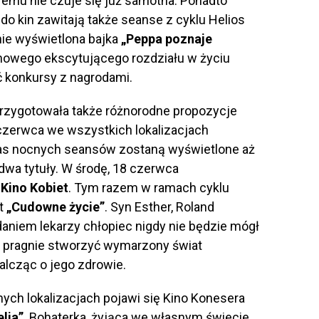
remu nie czuje się już samotna. Ponadto
, do kin zawitają także seanse z cyklu Helios
nie wyświetlona bajka
„Peppa poznaje
 nowego ekscytującego rozdziału w życiu
 konkursy z nagrodami.
rzygotowała także różnorodne propozycje
 czerwca we wszystkich lokalizacjach
as nocnych seansów zostaną wyświetlone aż
dwa tytuły. W środę, 18 czerwca
ę
Kino Kobiet
. Tym razem w ramach cyklu
at
„Cudowne życie”
. Syn Esther, Roland
aniem lekarzy chłopiec nigdy nie będzie mógł
 i pragnie stworzyć wymarzony świat
alcząc o jego zdrowie.
ych lokalizacjach pojawi się Kino Konesera
lia”
. Bohaterka, żyjąca we własnym świecie