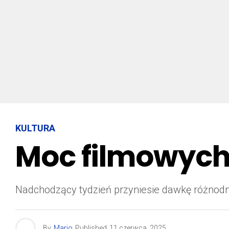
KULTURA
Moc filmowych 
Nadchodzący tydzień przyniesie dawkę różnod
By
Mario
Published
11 czerwca, 2025