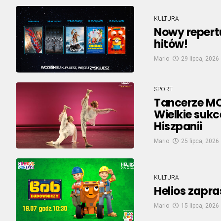
KULTURA
Nowy repertu
hitów!
Mario
29 lipca, 2026
SPORT
Tancerze MO
Wielkie suk
Hiszpanii
Mario
25 lipca, 2026
KULTURA
Helios zapra
Mario
15 lipca, 2026