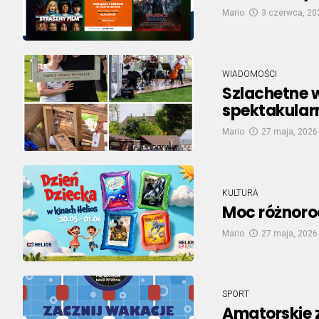
Mario
3 czerwca, 20
WIADOMOŚCI
Szlachetne w
spektakularn
Mario
27 maja, 2026
KULTURA
Moc różnoro
Mario
27 maja, 2026
SPORT
Amatorskie 