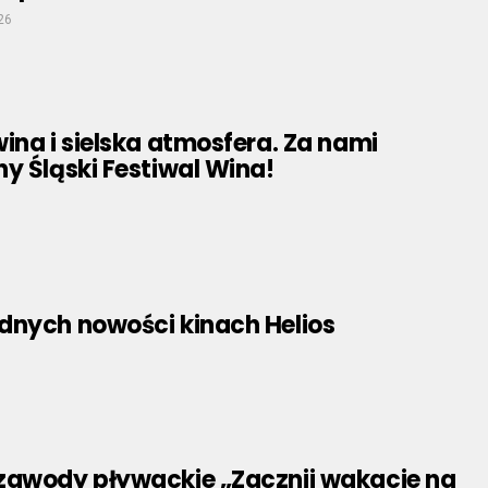
26
ina i sielska atmosfera. Za nami
y Śląski Festiwal Wina!
dnych nowości kinach Helios
zawody pływackie „Zacznij wakacje na