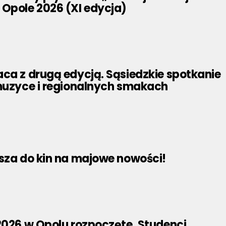
 Opole 2026 (XI edycja)
ca z drugą edycją. Sąsiedzkie spotkanie
 muzyce i regionalnych smakach
asza do kin na majowe nowości!
2026 w Opolu rozpoczęte. Studenci