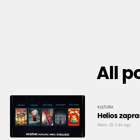
All 
KULTURA
Helios zapra
Mario
3 dni ago