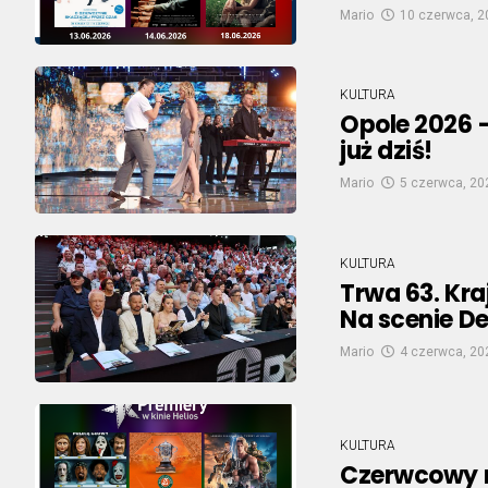
Mario
10 czerwca, 2
KULTURA
Opole 2026 –
już dziś!
Mario
5 czerwca, 20
KULTURA
Trwa 63. Kra
Na scenie D
Mario
4 czerwca, 20
KULTURA
Czerwcowy re