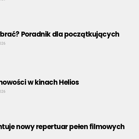
brać? Poradnik dla początkujących
026
owości w kinach Helios
026
ntuje nowy repertuar pełen filmowych