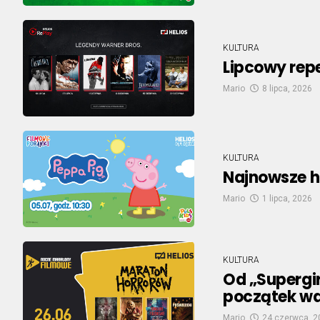
KULTURA
Lipcowy repe
Mario
8 lipca, 2026
KULTURA
Najnowsze 
Mario
1 lipca, 2026
KULTURA
Od „Supergi
początek wak
Mario
24 czerwca, 2