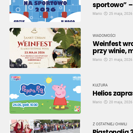
sportowo” –
Mario
25 maja, 2026
WIADOMOŚCI
Weinfest wra
przy winie,
Mario
21 maja, 2026
KULTURA
Helios zapr
Mario
20 maja, 2026
Z OSTATNIEJ CHWILI
Piastonalia 