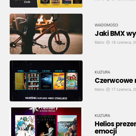
WIADOMOŚCI
Jaki BMX wy
Mario
18 czerwca, 2
KULTURA
Czerwcowe n
Mario
17 czerwca, 2
KULTURA
Helios preze
emocji