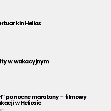
rtuar kin Helios
hity w wakacyjnym
rl” po nocne maratony – filmowy
acji w Heliosie
026