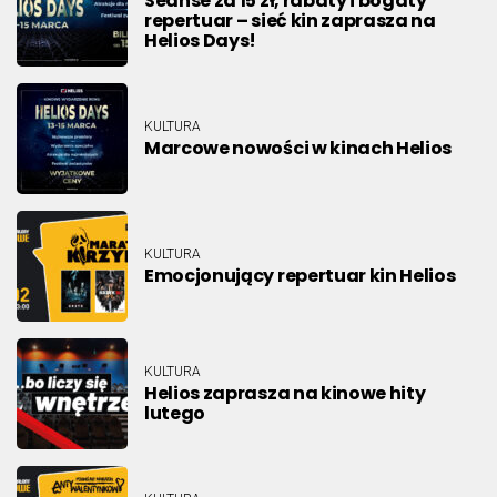
Seanse za 15 zł, rabaty i bogaty
repertuar – sieć kin zaprasza na
Helios Days!
KULTURA
Marcowe nowości w kinach Helios
KULTURA
Emocjonujący repertuar kin Helios
KULTURA
Helios zaprasza na kinowe hity
lutego