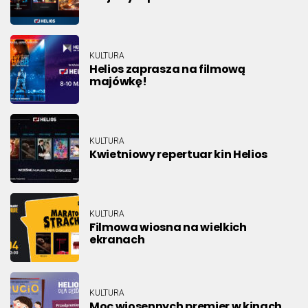
KULTURA
Helios zaprasza na filmową
majówkę!
KULTURA
Kwietniowy repertuar kin Helios
KULTURA
Filmowa wiosna na wielkich
ekranach
KULTURA
Moc wiosennych premier w kinach