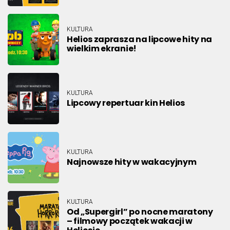
KULTURA
Helios zaprasza na lipcowe hity na
wielkim ekranie!
KULTURA
Lipcowy repertuar kin Helios
KULTURA
Najnowsze hity w wakacyjnym
KULTURA
Od „Supergirl” po nocne maratony
– filmowy początek wakacji w