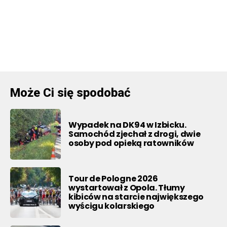
Może Ci się spodobać
Wypadek na DK94 w Izbicku.
Samochód zjechał z drogi, dwie
osoby pod opieką ratowników
Tour de Pologne 2026
wystartował z Opola. Tłumy
kibiców na starcie największego
wyścigu kolarskiego