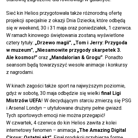
Sieć kin Helios przygotowała także różnorodną ofertę
projekcji specjalnie z okazji Dnia Dziecka, które odbędą
się w weekend, 30 i 31 maja oraz poniedziałek, 1 czerwca.
W ramach kinowego świętowania zostaną wyświetlone
cztery tytuły:
„Drzewo magii”
,
„Tom i Jerry: Przygoda
w muzeum”
,
„Niesamowite przygody skarpetek 3.
Ale kosmos!”
oraz
„Mandalorian & Grogu”
. Ponadto
seansom będą towarzyszyć wesołe animacje i konkursy
z nagrodami.
W kinach zagości także sport na najwyższym poziomie,
gdyż w sobotę, 30 maja odbędzie się wielki
finał Ligi
Mistrzów UEFA
! W decydującym starciu zmierzą się PSG
i Arsenal Londyn – utytułowane drużyny pełne gwiazd.
Tych sportowych emocji nie można przegapić!
W czwartek, 4 czerwca do kin Helios zawita z kolei
internetowy fenomen – animacja
„The Amazing Digital
Circus: Ostatni akt”
. Finał produkcji przybierze formę