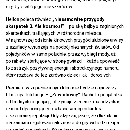
siły, by ocalić jego mieszkańców!
Helios poleca również
„Niesamowite przygody
skarpetek 3. Ale kosmos!”
– polską bajkę o zaginionych
skarpetkach, trafiających w różnorodne miejsca.
W najnowszej odsłonie kinowych przygód ulubione urwisy
z szuflady wyruszają na podbój nieznanych światów. Od
pojedynków w samo południe, przez wybiegi mody, aż
po rakiety startujące w stronę gwiazd – każda opowieść
to zastrzyk pozytywnej energii i abstrakcyjnego humoru,
który rozbawi do łez zarówno dzieci, jak i dorosłych.
Premierą w zupełnie innym klimacie będzie najnowszy
film Guya Ritchiego –
„Zawodowcy”
. Rachel, specjalistka
od trudnych negocjacji, otrzymuje zlecenie: ma odzyskać
dług od dysponującego własną armią miliardera
o szemranej reputacji. Gdy staje się jasne, że dłużnik nie
ma zamiaru regulować należności, do gry wchodzi ekipa
do zadań specjalnych. Wspólnie opracowują i wcielają