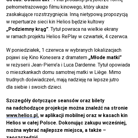
pełnometrażowego filmu kinowego, który ukaże
zaskakujące rozstrzygnięcia. Inną nietypową propozycją
w repertuarze sieci kin Helios będzie kultowy
„Podziemny krąg”
. Tytuł powraca na wielkie ekrany
w ramach projektu Helios RePlay w czwartek, 4 czerwca.
W poniedziałek, 1 czerwca w wybranych lokalizacjach
pojawi się Kino Konesera z dramatem
„Młode matki”
w reżyserii Jean-Pierre’a i Luca Dardenne. Tytuł opowiada
o mieszkankach domu samotnej matki w Liège. Mimo
trudnych doświadczeń, mają nadzieję na lepsze jutro
dla siebie i swoich dzieci.
Szczegóły dotyczące seansów oraz bilety
na nadchodzące projekcje można znaleźć na stronie
www.helios.pl
, w aplikacji mobilnej oraz w kasach kin
Helios w całej Polsce. Dokonując zakupu wcześniej,
można wybrać najlepsze miejsca, a także –
zaoszczędzić.