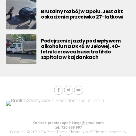
Brutalny rozbój w Opolu. Jest akt
oskarżenia przeciwko 27-latkowi
Podejrzenie jazdy pod wpływem
alkoholu na DK45 w Jełowej. 40-
letni kierowca busa trafił do
szpitala w kajdankach
Kontakt:
prostozopolskiego@gmail.com
tel. 720 998 997
Copyright © 2020 ZoxPress Theme. Theme by MVP Themes, powered by