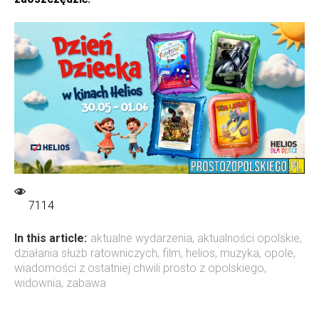
7114
In this article:
aktualne wydarzenia
,
aktualności opolskie
,
działania służb ratowniczych
,
film
,
helios
,
muzyka
,
opole
,
wiadomości z ostatniej chwili prosto z opolskiego
,
widownia
,
zabawa