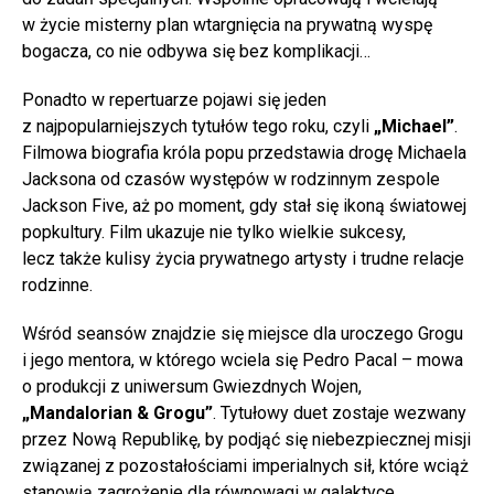
w życie misterny plan wtargnięcia na prywatną wyspę
bogacza, co nie odbywa się bez komplikacji…
Ponadto w repertuarze pojawi się jeden
z najpopularniejszych tytułów tego roku, czyli
„Michael”
.
Filmowa biografia króla popu przedstawia drogę Michaela
Jacksona od czasów występów w rodzinnym zespole
Jackson Five, aż po moment, gdy stał się ikoną światowej
popkultury. Film ukazuje nie tylko wielkie sukcesy,
lecz także kulisy życia prywatnego artysty i trudne relacje
rodzinne.
Wśród seansów znajdzie się miejsce dla uroczego Grogu
i jego mentora, w którego wciela się Pedro Pacal – mowa
o produkcji z uniwersum Gwiezdnych Wojen,
„Mandalorian & Grogu”
. Tytułowy duet zostaje wezwany
przez Nową Republikę, by podjąć się niebezpiecznej misji
związanej z pozostałościami imperialnych sił, które wciąż
stanowią zagrożenie dla równowagi w galaktyce.