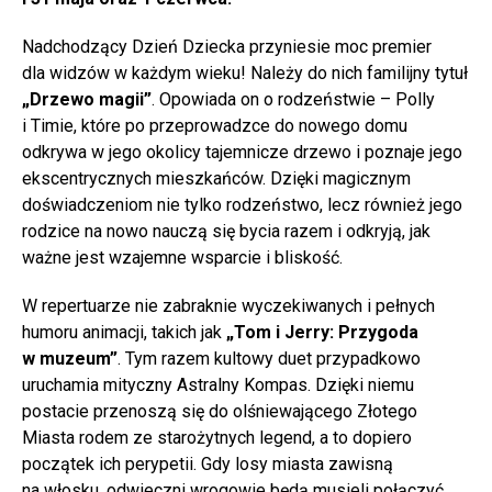
Nadchodzący Dzień Dziecka przyniesie moc premier
dla widzów w każdym wieku! Należy do nich familijny tytuł
„Drzewo magii”
. Opowiada on o rodzeństwie – Polly
i Timie, które po przeprowadzce do nowego domu
odkrywa w jego okolicy tajemnicze drzewo i poznaje jego
ekscentrycznych mieszkańców. Dzięki magicznym
doświadczeniom nie tylko rodzeństwo, lecz również jego
rodzice na nowo nauczą się bycia razem i odkryją, jak
ważne jest wzajemne wsparcie i bliskość.
W repertuarze nie zabraknie wyczekiwanych i pełnych
humoru animacji, takich jak
„Tom i Jerry: Przygoda
w muzeum”
. Tym razem kultowy duet przypadkowo
uruchamia mityczny Astralny Kompas. Dzięki niemu
postacie przenoszą się do olśniewającego Złotego
Miasta rodem ze starożytnych legend, a to dopiero
początek ich perypetii. Gdy losy miasta zawisną
na włosku, odwieczni wrogowie będą musieli połączyć