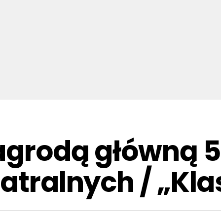
agrodą główną 5
eatralnych / „Kl