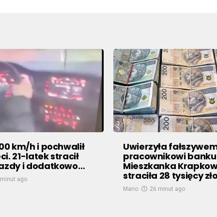
200 km/h i pochwalił
Uwierzyła fałszywe
eci. 21-latek stracił
pracownikowi banku
jazdy i dodatkowo…
Mieszkanka Krapkow
straciła 28 tysięcy zł
 minut ago
Mario
26 minut ago