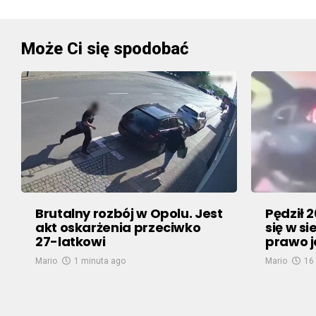
Może Ci się spodobać
Brutalny rozbój w Opolu. Jest
Pędził 
akt oskarżenia przeciwko
się w si
27-latkowi
prawo 
Mario
1 minuta ago
Mario
16