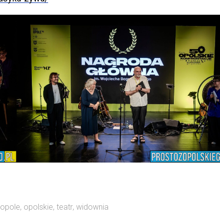
opole
,
opolskie
,
teatr
,
widownia