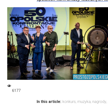
6177
In this article:
konkurs
,
muzyka
,
nagrody
,