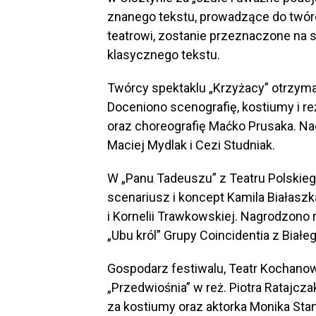
znanego tekstu, prowadzące do twórcz
teatrowi, zostanie przeznaczone na 
klasycznego tekstu.
Twórcy spektaklu „Krzyżacy” otrzyma
Doceniono scenografię, kostiumy i r
oraz choreografię Maćko Prusaka. Na
Maciej Mydlak i Cezi Studniak.
W „Panu Tadeuszu” z Teatru Polskiego
scenariusz i koncept Kamila Białaszk
i Kornelii Trawkowskiej. Nagrodzono
„Ubu król” Grupy Coincidentia z Białe
Gospodarz festiwalu, Teatr Kochano
„Przedwiośnia” w reż. Piotra Ratajcz
za kostiumy oraz aktorka Monika Sta