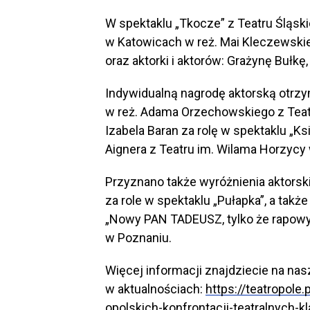
W spektaklu „Tkocze” z Teatru Śląsk
w Katowicach w reż. Mai Kleczewski
oraz aktorki i aktorów: Grażynę Bułk
Indywidualną nagrodę aktorską otrzy
w reż. Adama Orzechowskiego z Tea
Izabela Baran za rolę w spektaklu „K
Aignera z Teatru im. Wilama Horzycy 
Przyznano także wyróżnienia aktorskie:
za role w spektaklu „Pułapka”, a takż
„Nowy PAN TADEUSZ, tylko że rapowy”
w Poznaniu.
Więcej informacji znajdziecie na nas
w aktualnościach:
https://teatropole
opolskich-konfrontacji-teatralnych-k