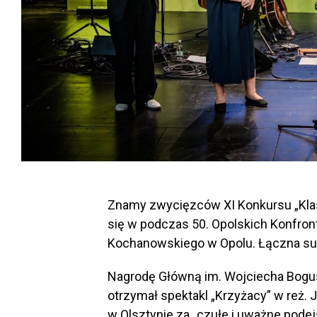
Znamy zwycięzców XI Konkursu „Klas
się w podczas 50. Opolskich Konfront
Kochanowskiego w Opolu. Łączna sum
Nagrodę Główną im. Wojciecha Bogus
otrzymał spektakl „Krzyżacy” w reż. 
w Olsztynie za „czułe i uważne podej