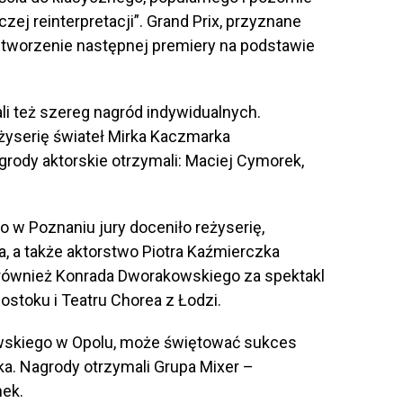
ej reinterpretacji”. Grand Prix, przyznane
stworzenie następnej premiery na podstawie
li też szereg nagród indywidualnych.
eżyserię świateł Mirka Kaczmarka
grody aktorskie otrzymali: Maciej Cymorek,
 w Poznaniu jury doceniło reżyserię,
a, a także aktorstwo Piotra Kaźmierczka
 również Konrada Dworakowskiego za spektakl
gostoku i Teatru Chorea z Łodzi.
wskiego w Opolu, może świętować sukces
aka. Nagrody otrzymali Grupa Mixer –
nek.