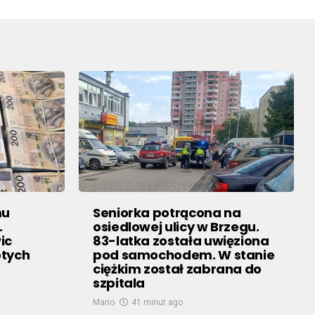
mu
Seniorka potrącona na
.
osiedlowej ulicy w Brzegu.
ic
83-latka została uwięziona
otych
pod samochodem. W stanie
ciężkim został zabrana do
szpitala
Mario
41 minut ago