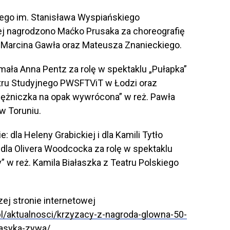
iego im. Stanisława Wyspiańskiego
ej nagrodzono Maćko Prusaka za choreografię
ę, Marcina Gawła oraz Mateusza Znanieckiego.
mała Anna Pentz za rolę w spektaklu „Pułapka”
tru Studyjnego PWSFTViT w Łodzi oraz
siężniczka na opak wywrócona” w reż. Pawła
w Toruniu.
 dla Heleny Grabickiej i dla Kamili Tytło
e dla Olivera Woodcocka za rolę w spektaklu
 w reż. Kamila Białaszka z Teatru Polskiego
zej stronie internetowej
.pl/aktualnosci/krzyzacy-z-nagroda-glowna-50-
lasyka-zywa/