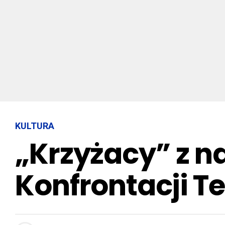
KULTURA
„Krzyżacy” z n
Konfrontacji T