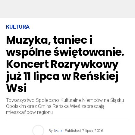
KULTURA
Muzyka, taniec i
wspólne świętowanie.
Koncert Rozrywkowy
już 11 lipca w Reńskiej
Wsi
Towarzystwo Społeczno-Kulturalne Niemców na Śląsku
Opolskim oraz Gmina Reńska Wieś zapraszają
mieszkańców regionu
By
Mario
Published
7 lipca, 2026