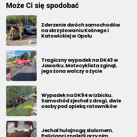
Może Ci się spodobać
Zderzenie dwóch samochodów
na skrzyżowaniu Kośnego i
Katowickiej w Opolu
Tragiczny wypadek na DK43 w
Jaworku. Motocyklista zginął,
jego żona walczy o życie
Wypadek na DK94 w Izbicku.
Samochód zjechał z drogi, dwie
osoby pod opieką ratowników
Jechał hulajnogą slalomem.
Policjanci znaleźli przy nim