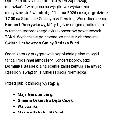
Opolskim oraz Gmina Reńska Wieś zapraszają
mieszkańców regionu na wyjątkowe wydarzenie
muzyczne. Już
w sobotę, 11 lipca 2026 roku, o godzinie
17:00
na Stadionie Gminnym w Reńskiej Wsi odbędzie się
Koncert Rozrywkowy
, który będzie drugim spotkaniem
w ramach tegorocznego cyklu koncertów powiatowych
TSKN. Wydarzenie połączone zostanie z obchodami
Święta Herbowego Gminy Reńska Wieś
.
Organizatorzy przygotowali popołudnie pełne muzyki,
tańca i rodzinnej atmosfery. Koncert poprowadzi
Dominika Bassek
, a na scenie zaprezentują się artyści
i zespoły związani z Mniejszością Niemiecką.
Przed publicznością wystąpią:
Maja Gerstenberg
,
Gminna Orkiestra Dęta Cisek
,
Walczanki
,
Mażoretki Rytm IV Cisek
.