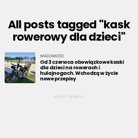
All posts tagged "kask
rowerowy dla dzieci"
WIADOMOŚCI
Od 3 czerwca obowiązkowe kaski
dla dzieci na rowerach i
hulajnogach. Wchodzą w życie
nowe przepisy
ADVERTISEMENT