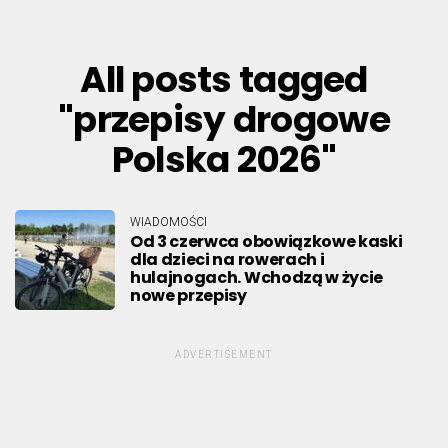
All posts tagged
"przepisy drogowe
Polska 2026"
WIADOMOŚCI
Od 3 czerwca obowiązkowe kaski
dla dzieci na rowerach i
hulajnogach. Wchodzą w życie
nowe przepisy
ADVERTISEMENT