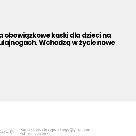
a obowiązkowe kaski dla dzieci na
hulajnogach. Wchodzą w życie nowe
Kontakt:
prostozopolskiego@gmail.com
tel. 720 998 997