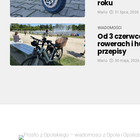
roku
Mario
31 lipca, 2026
WIADOMOŚCI
Od 3 czerwc
rowerach i 
przepisy
Mario
30 maja, 2026