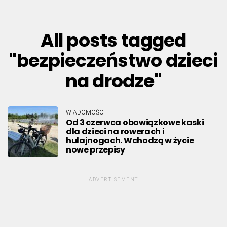
All posts tagged
"bezpieczeństwo dzieci
na drodze"
WIADOMOŚCI
Od 3 czerwca obowiązkowe kaski
dla dzieci na rowerach i
hulajnogach. Wchodzą w życie
nowe przepisy
ADVERTISEMENT