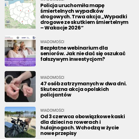
Policja uruchomiła mapę
śmiertelnych wypadków
drogowych. Trwa akcja „Wypadki
drogowe ze skutkiem śmiertelnym
– Wakacje 2026”
WIADOMOŚCI
Bezpłatne webinarium dla
seniorów. Jak nie dać się oszukać
fałszywym inwestycjom?
WIADOMOŚCI
47 osób zatrzymanych w dwa dni.
Skuteczna akcja opolskich
policjantów
WIADOMOŚCI
Od 3 czerwca obowiązkowe kaski
dla dzieci na rowerach i
hulajnogach. Wchodzą w życie
nowe przepisy