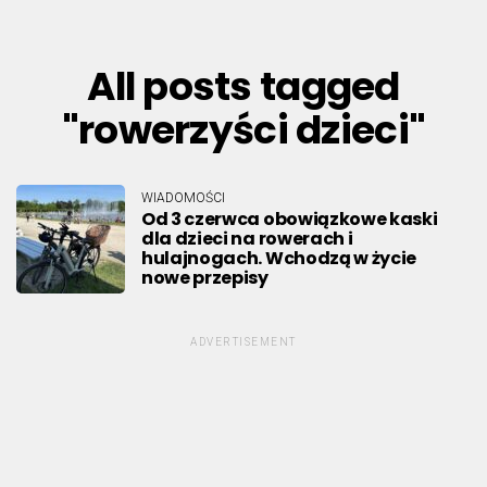
All posts tagged
"rowerzyści dzieci"
WIADOMOŚCI
Od 3 czerwca obowiązkowe kaski
dla dzieci na rowerach i
hulajnogach. Wchodzą w życie
nowe przepisy
ADVERTISEMENT