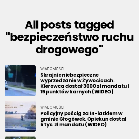
All posts tagged
"bezpieczeństwo ruchu
drogowego"
WIADOMOŚCI
Skrajnie niebezpieczne
wyprzedzanie w Żywocicach.
Kierowca dostał 3000 zł mandatu i
15 punktów karnych (WIDEO)
WIADOMOŚCI
Policyjny pościg za 14-latkiem w
gminie Głogówek. Opiekun dostał
5 tys. zł mandatu (WIDEO)