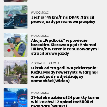
WIADOMOŚCI
Jechał 145 km/h na DK40. Stracił
prawo jazdy przez nowe przepisy
WIADOMOŚCI
Akcja „Prędkość” w powiecie
brzeskim. Kierowca pędził niemal
110 km/h w terenie zabudowanym i
stracił prawo jazdy
Z OSTATNIEJ CHWILI
O krok od tragedii w Kędzierzynie-
Koźlu. Młody rowerzysta wtargnął
wprost pod nadjeżdżający
samochód (Wideo)
WIADOMOŚCI
21-latek nazbierał 24 punkty karne
w kilka chwil. Zapłaci też 5600 zł
mandatu(WIDEO)