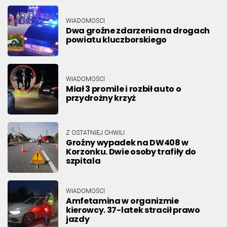
WIADOMOŚCI
Dwa groźne zdarzenia na drogach
powiatu kluczborskiego
WIADOMOŚCI
Miał 3 promile i rozbił auto o
przydrożny krzyż
Z OSTATNIEJ CHWILI
Groźny wypadek na DW408 w
Korzonku. Dwie osoby trafiły do
szpitala
WIADOMOŚCI
Amfetamina w organizmie
kierowcy. 37-latek stracił prawo
jazdy