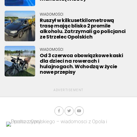
WIADOMOŚCI
Ruszył w kilkusetkilometrową
trasę mając blisko 2 promile
alkoholu. Zatrzymali go policjanci
ze Strzelec Opolskich
WIADOMOŚCI
Od 3 czerwca obowiązkowe kaski
dla dzieci na rowerach i
hulajnogach. Wchodzą w życie
nowe przepisy
ADVERTISEMENT