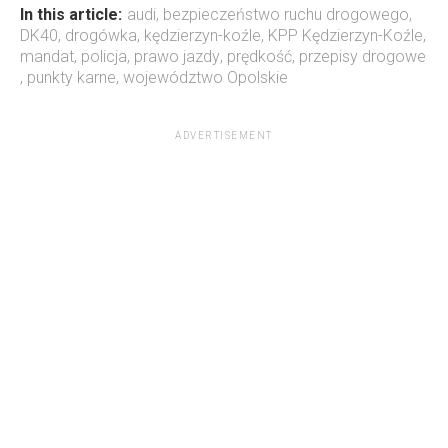
In this article:
audi
,
bezpieczeństwo ruchu drogowego
,
DK40
,
drogówka
,
kędzierzyn-koźle
,
KPP Kędzierzyn-Koźle
,
mandat
,
policja
,
prawo jazdy
,
prędkość
,
przepisy drogowe
,
punkty karne
,
województwo Opolskie
ADVERTISEMENT