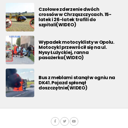
Czołowe zderzenie dwóch
crossów w Chrząszczycach. 15-
latek i 26-latek trafili do
szpitali(WIDEO)
Wypadek motocyklisty w Opolu.
Motocykl przewrócił się na ul.
Nysy Łużyckiej, ranna
pasażerka(WIDEO)
Bus z meblami stanął w ogniu na
DK41. Pojazd spłonął
doszczętnie(WIDEO)