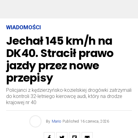
WIADOMOŚCI
Jechał 145 km/h na
DK40. Stracił prawo
jazdy przez nowe
przepisy
Policjanci z kędzierzyńsko-kozielskiej drogówki zatrzymali
do kontroli 32-letniego kierowcę audi, który na drodze
krajowej nr 40
By
Mario
Published
16 czerwca, 2026