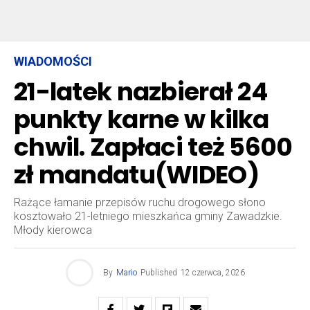
WIADOMOŚCI
21-latek nazbierał 24
punkty karne w kilka
chwil. Zapłaci też 5600
zł mandatu(WIDEO)
Rażące łamanie przepisów ruchu drogowego słono
kosztowało 21-letniego mieszkańca gminy Zawadzkie.
Młody kierowca
By
Mario
Published
12 czerwca, 2026