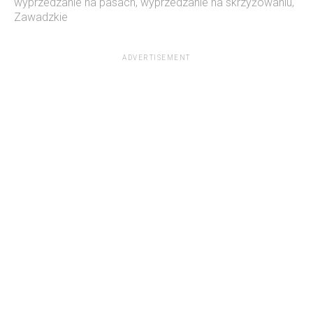
wyprzedzanie na pasach
,
wyprzedzanie na skrzyżowaniu
,
Zawadzkie
ADVERTISEMENT