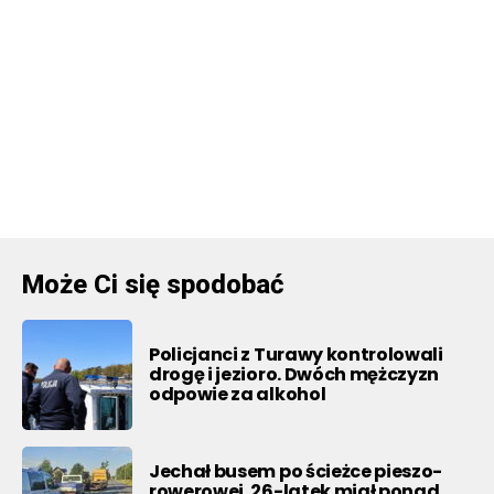
Może Ci się spodobać
Policjanci z Turawy kontrolowali
drogę i jezioro. Dwóch mężczyzn
odpowie za alkohol
Jechał busem po ścieżce pieszo-
rowerowej. 26-latek miał ponad