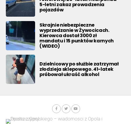
5-letni zakaz prowadzenia
pojazdów
Skrajnie niebezpieczne
wyprzedzanie w Żywocicach.
Kierowca dostał 3000 zł
mandatu i 15 punktów karnych
(WIDEO)
Dzielnicowy po służbie zatrzymał
złodzieja sklepowego. 41-latek
próbował ukraść alkohol