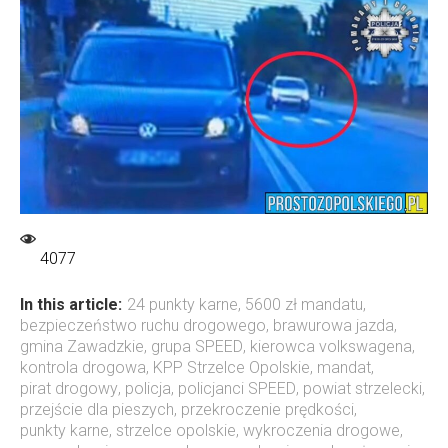
4077
In this article:
24 punkty karne
,
5600 zł mandatu
,
bezpieczeństwo ruchu drogowego
,
brawurowa jazda
,
gmina Zawadzkie
,
grupa SPEED
,
kierowca volkswagena
,
kontrola drogowa
,
KPP Strzelce Opolskie
,
mandat
,
pirat drogowy
,
policja
,
policjanci SPEED
,
powiat strzelecki
,
przejście dla pieszych
,
przekroczenie prędkości
,
punkty karne
,
strzelce opolskie
,
wykroczenia drogowe
,