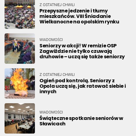
Z OSTATNIEJ CHWILI
Przepyszne jedzenie i tłumy
mieszkańców. VIII Śniadanie
Wielkanocne na opolskim rynku
WIADOMOŚCI
Seniorzy w akcji! W remizie OSP
Zagwiździe nie tylko czuwają
druhowie – uczą się także seniorzy
Z OSTATNIEJ CHWILI
Ogień pod kontrolą. Seniorzy z
Opola uczą się, jak ratować siebie i
innych
WIADOMOŚCI
Świąteczne spotkanie seniorów w
Sławicach