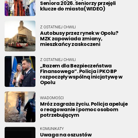
Seniora 2026. Seniorzy przejęli
klucze do miasta(WIDEO)
Z OSTATNIEJ CHWILI
Autobusy przez rynek w Opolu?
MZK zapowiada zmiany,
mieszkańcy zaskoczeni
Z OSTATNIEJ CHWILI
„Razem dla Bezpieczeństwa
Finansowego”. Policja i PKO BP
rozpoczęły wspólną inicjatywę w
Opolu
WIADOMOŚCI
Mróz zagraża życiu. Policja apeluje
o reagowanie i pomoc osobom
potrzebującym
KOMUNIKATY
Uwaga na oszustów