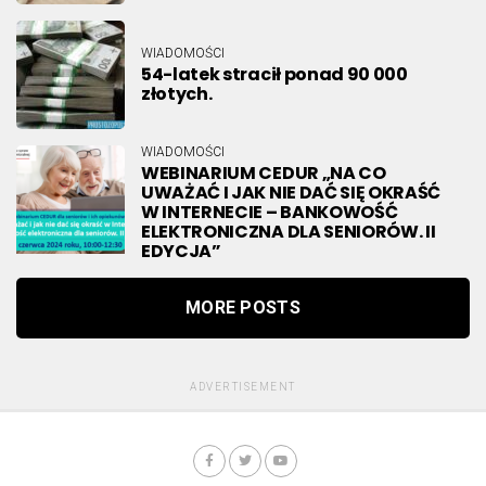
WIADOMOŚCI
54-latek stracił ponad 90 000
złotych.
WIADOMOŚCI
WEBINARIUM CEDUR „NA CO
UWAŻAĆ I JAK NIE DAĆ SIĘ OKRAŚĆ
W INTERNECIE – BANKOWOŚĆ
ELEKTRONICZNA DLA SENIORÓW. II
EDYCJA”
MORE POSTS
ADVERTISEMENT