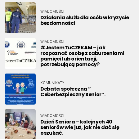
WIADOMOŚCI
Działania służb dla osób w kryzysie
bezdomności
WIADOMOŚCI
#JestemTuCZEKAM – jak
rozpoznać osobę z zaburzeniami
pamięci lub orientacji,
potrzebującą pomocy?
KOMUNIKATY
Debata społeczna ”
Ceberbezpieczny Senior”.
WIADOMOŚCI
Dzień Seniora – kolejnych 40
seniorów wie już, jak nie dać się
oszukać.