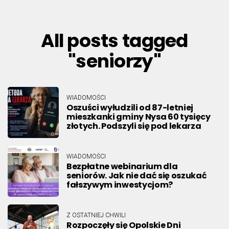
All posts tagged
"seniorzy"
WIADOMOŚCI
Oszuści wyłudzili od 87-letniej
mieszkanki gminy Nysa 60 tysięcy
złotych. Podszyli się pod lekarza
WIADOMOŚCI
Bezpłatne webinarium dla
seniorów. Jak nie dać się oszukać
fałszywym inwestycjom?
Z OSTATNIEJ CHWILI
Rozpoczęły się Opolskie Dni