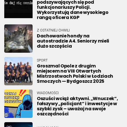
podszywających się pod
funkcjonariuszy Policji.
Wykorzystują dane wysokiego
rangą oficera KGP
Z OSTATNIEJ CHWILI
Dachowanie hondy na
autostradzie A4. Seniorzy mieli
dużo szczęścia
SPORT
Groszmal Opole z drugim
miejscem na VIII Otwartych
Mistrzostwach Polski w Łodziach
Smoczych — Bydgoszcz 2025
WIADOMOŚCI
Oszuści wciąż aktywni. „Wnuczek”,
fałszywy „policjant” i inwestycje w
szybki zysk – uważaj na swoje
oszczędności