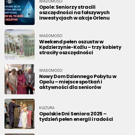
WIADOMOŚCI
Opole: Seniorzy stracili
oszczędności na fałszywych
inwestycjach w akcje Orlenu
WIADOMOŚCI
Weekend pełen oszustw w
Kędzierzynie-Koźlu – trzy kobiety
straciły oszczędności
WIADOMOŚCI
Nowy Dom Dziennego Pobytu w
Opolu – miejsce spotkań i
aktywności dla seniorów
KULTURA
Opolskie Dni Seniora 2025 –
tydzień pełen energii i radości