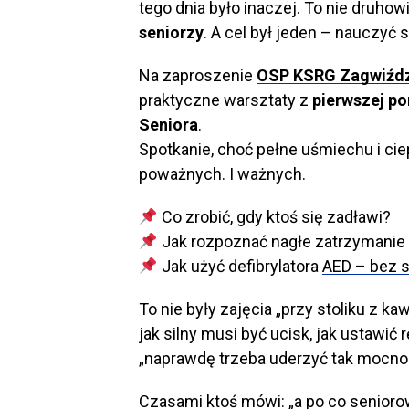
tego dnia było inaczej. To nie druhow
seniorzy
. A cel był jeden – nauczyć s
Na zaproszenie
OSP KSRG Zagwiźd
praktyczne warsztaty z
pierwszej p
Seniora
.
Spotkanie, choć pełne uśmiechu i cie
poważnych. I ważnych.
Co zrobić, gdy ktoś się zadławi?
Jak rozpoznać nagłe zatrzymanie 
Jak użyć defibrylatora
AED – bez s
To nie były zajęcia „przy stoliku z ka
jak silny musi być ucisk, jak ustawi
„naprawdę trzeba uderzyć tak mocno?”, 
Czasami ktoś mówi: „a po co seniorow