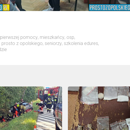
z pierwszej pomocy
,
mieszkańcy
,
osp
,
,
prosto z opolskiego
,
seniorzy
,
szkolenia edures
,
zie