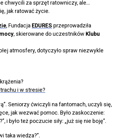
ie chwycili za sprzęt ratowniczy, ale…
ię, jak ratować życie.
zie
, Fundacja
EDURES
przeprowadziła
omocy
, skierowane do uczestników
Klubu
płej atmosfery, dotyczyło spraw niezwykle
krążenia?
trachu i w stresie?
wą”. Seniorzy ćwiczyli na fantomach, uczyli się,
ć ręce, jak wezwać pomoc. Było zaskoczenie:
i było też poczucie siły: „już się nie boję”.
i taka wiedza?”.