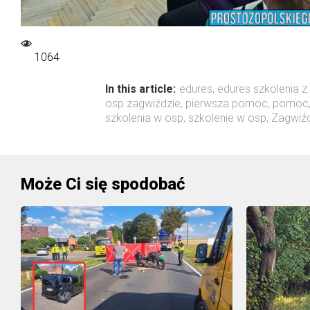
1064
In this article:
edures
,
edures szkolenia 
osp zagwiździe
,
pierwsza pomoc
,
pomoc
szkolenia w osp
,
szkolenie w osp
,
Zagwiźd
Może Ci się spodobać