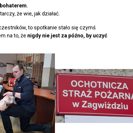
ć bohaterem
.
rczy, że wie, jak działać.
estników, to spotkanie stało się czymś
m na to, że
nigdy nie jest za późno, by uczyć