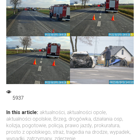
5937
In this article:
aktualności
,
aktualności opole
,
aktualności opolskie
,
Brzeg
,
drogówka
,
działania osp
,
kolizja
,
pogotowie
,
policja
,
prawo jazdy
,
prokuratura
,
prosto z opolskiego
,
straż
,
tragedia na drodze
,
wypadek
,
wypadki
,
zatrzymany
,
zderzenie