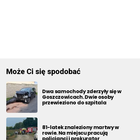
Może Ci się spodobać
Dwa samochody zderzyły się w
Goszczowicach. Dwie osoby
przewieziono do szpitala
81-latek znaleziony martwy w
rowie. Na miejscu pracują
policjanci i prokurator