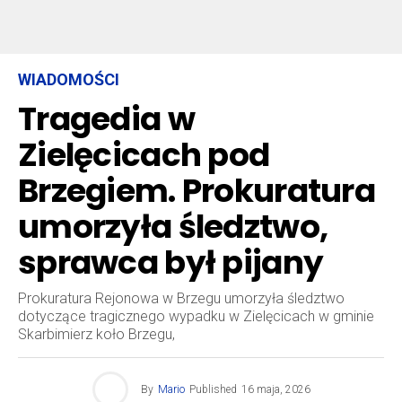
WIADOMOŚCI
Tragedia w
Zielęcicach pod
Brzegiem. Prokuratura
umorzyła śledztwo,
sprawca był pijany
Prokuratura Rejonowa w Brzegu umorzyła śledztwo
dotyczące tragicznego wypadku w Zielęcicach w gminie
Skarbimierz koło Brzegu,
By
Mario
Published
16 maja, 2026