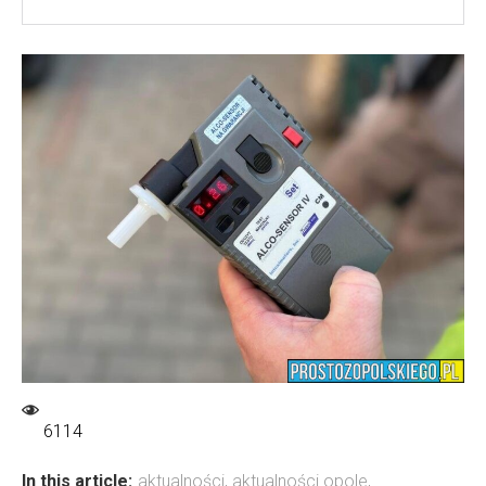
6114
In this article:
aktualności
,
aktualności opole
,