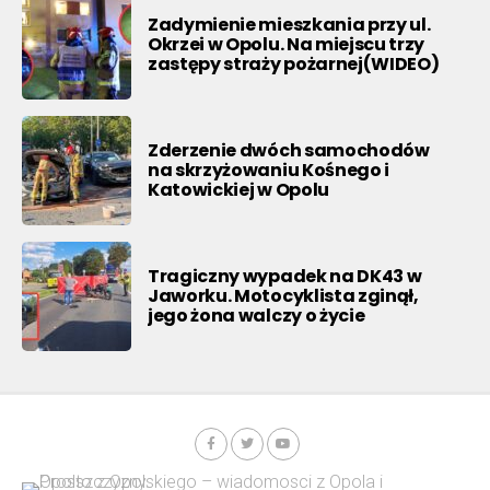
Zadymienie mieszkania przy ul.
Okrzei w Opolu. Na miejscu trzy
zastępy straży pożarnej(WIDEO)
Zderzenie dwóch samochodów
na skrzyżowaniu Kośnego i
Katowickiej w Opolu
Tragiczny wypadek na DK43 w
Jaworku. Motocyklista zginął,
jego żona walczy o życie