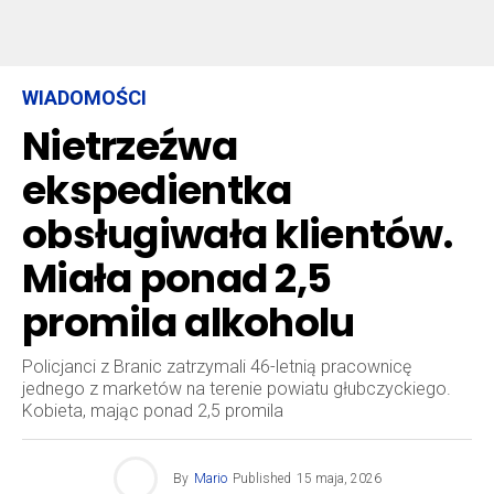
WIADOMOŚCI
Nietrzeźwa
ekspedientka
obsługiwała klientów.
Miała ponad 2,5
promila alkoholu
Policjanci z Branic zatrzymali 46-letnią pracownicę
jednego z marketów na terenie powiatu głubczyckiego.
Kobieta, mając ponad 2,5 promila
By
Mario
Published
15 maja, 2026