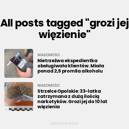
All posts tagged "grozi jej
więzienie"
WIADOMOŚCI
Nietrzeźwa ekspedientka
obsługiwała klientów. Miała
ponad 2,5 promila alkoholu
WIADOMOŚCI
Strzelce Opolskie: 33-latka
zatrzymana z dużą ilością
narkotyków. Grozi jej do 10 lat
więzienia
ADVERTISEMENT