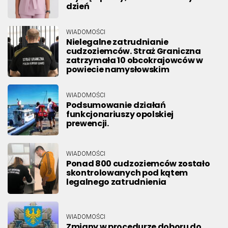
dzień
WIADOMOŚCI
Nielegalne zatrudnianie
cudzoziemców. Straż Graniczna
zatrzymała 10 obcokrajowców w
powiecie namysłowskim
WIADOMOŚCI
Podsumowanie działań
funkcjonariuszy opolskiej
prewencji.
WIADOMOŚCI
Ponad 800 cudzoziemców zostało
skontrolowanych pod kątem
legalnego zatrudnienia
WIADOMOŚCI
Zmiany w procedurze doboru do