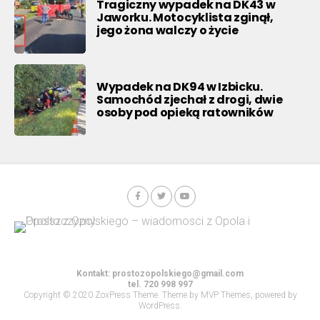
Tragiczny wypadek na DK43 w
Jaworku. Motocyklista zginął,
jego żona walczy o życie
Wypadek na DK94 w Izbicku.
Samochód zjechał z drogi, dwie
osoby pod opieką ratowników
Kontakt:
prostozopolskiego@gmail.com
tel. 720 998 997
Copyright © 2020 ZoxPress Theme. Theme by MVP Themes, powered by
WordPress.