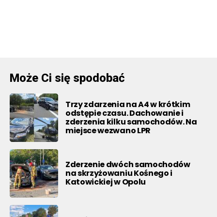
Może Ci się spodobać
Trzy zdarzenia na A4 w krótkim
odstępie czasu. Dachowanie i
zderzenia kilku samochodów. Na
miejsce wezwano LPR
Zderzenie dwóch samochodów
na skrzyżowaniu Kośnego i
Katowickiej w Opolu