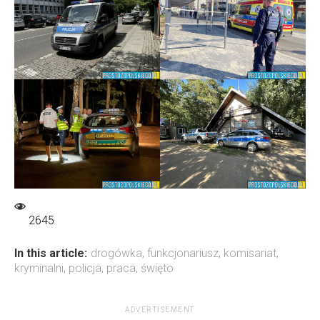
2645
In this article:
drogówka
,
funkcjonariusz
,
komisariat
,
kryminalni
,
policja
,
praca
,
święto
ADVERTISEMENT