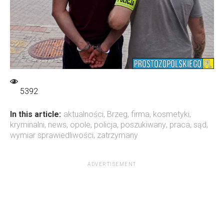
5392
In this article:
aktualności
,
Brzeg
,
firma
,
kosmetyki
,
kryminalni
,
news
,
opole
,
policja
,
poszukiwany
,
praca
,
sąd
,
wymiar sprawiedliwości
,
zatrzymany
ADVERTISEMENT