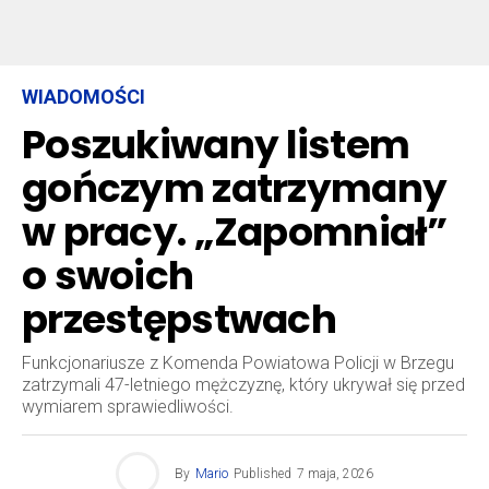
WIADOMOŚCI
Poszukiwany listem
gończym zatrzymany
w pracy. „Zapomniał”
o swoich
przestępstwach
Funkcjonariusze z Komenda Powiatowa Policji w Brzegu
zatrzymali 47-letniego mężczyznę, który ukrywał się przed
wymiarem sprawiedliwości.
By
Mario
Published
7 maja, 2026