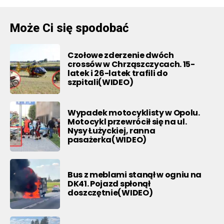
Może Ci się spodobać
Czołowe zderzenie dwóch
crossów w Chrząszczycach. 15-
latek i 26-latek trafili do
szpitali(WIDEO)
Wypadek motocyklisty w Opolu.
Motocykl przewrócił się na ul.
Nysy Łużyckiej, ranna
pasażerka(WIDEO)
Bus z meblami stanął w ogniu na
DK41. Pojazd spłonął
doszczętnie(WIDEO)