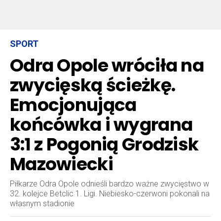
SPORT
Odra Opole wróciła na
zwycięską ścieżkę.
Emocjonująca
końcówka i wygrana
3:1 z Pogonią Grodzisk
Mazowiecki
Piłkarze Odra Opole odnieśli bardzo ważne zwycięstwo w
32. kolejce Betclic 1. Ligi. Niebiesko-czerwoni pokonali na
własnym stadionie