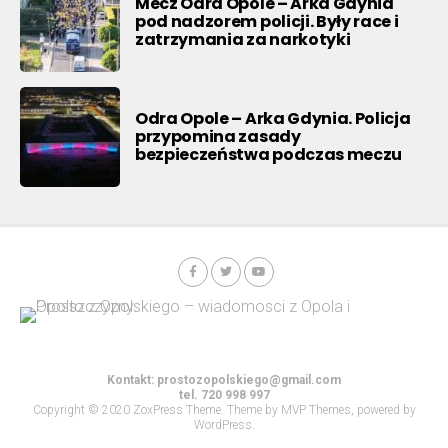
Mecz Odra Opole – Arka Gdynia
pod nadzorem policji. Były race i
zatrzymania za narkotyki
Odra Opole – Arka Gdynia. Policja
przypomina zasady
bezpieczeństwa podczas meczu
Kontakt:
prostozopolskiego@gmail.com
tel. 720 998 997
Copyright © 2020 ZoxPress Theme. Theme by MVP Themes, powered by
WordPress.