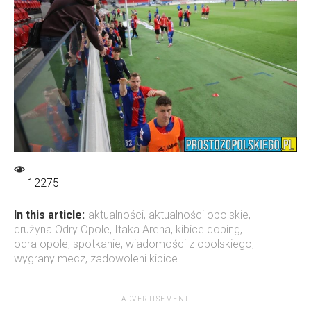
12275
In this article:
aktualności
,
aktualności opolskie
,
drużyna Odry Opole
,
Itaka Arena
,
kibice doping
,
odra opole
,
spotkanie
,
wiadomości z opolskiego
,
wygrany mecz
,
zadowoleni kibice
ADVERTISEMENT