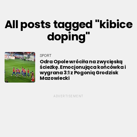
All posts tagged "kibice
doping"
SPORT
Odra Opole wróciła na zwycięską
ścieżkę. Emocjonująca końcówka i
wygrana 3:1 z Pogonią Grodzisk
Mazowiecki
ADVERTISEMENT