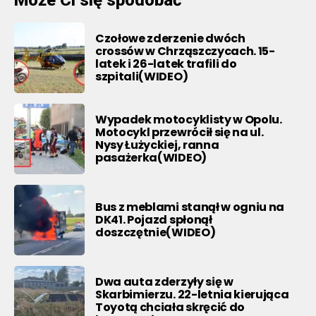
Może Ci się spodobać
Czołowe zderzenie dwóch
crossów w Chrząszczycach. 15-
latek i 26-latek trafili do
szpitali(WIDEO)
Wypadek motocyklisty w Opolu.
Motocykl przewrócił się na ul.
Nysy Łużyckiej, ranna
pasażerka(WIDEO)
Bus z meblami stanął w ogniu na
DK41. Pojazd spłonął
doszczętnie(WIDEO)
Dwa auta zderzyły się w
Skarbimierzu. 22-letnia kierująca
Toyotą chciała skręcić do