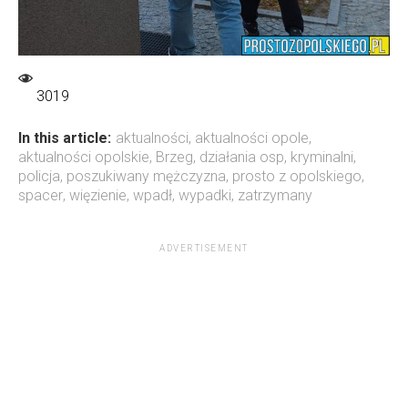
3019
In this article:
aktualności
,
aktualności opole
,
aktualności opolskie
,
Brzeg
,
działania osp
,
kryminalni
,
policja
,
poszukiwany mężczyzna
,
prosto z opolskiego
,
spacer
,
więzienie
,
wpadł
,
wypadki
,
zatrzymany
ADVERTISEMENT