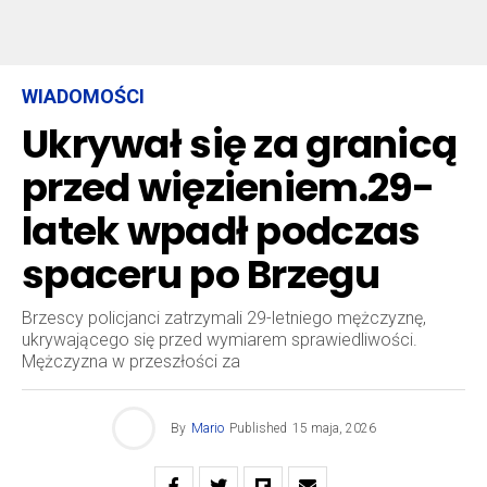
WIADOMOŚCI
Ukrywał się za granicą
przed więzieniem.29-
latek wpadł podczas
spaceru po Brzegu
Brzescy policjanci zatrzymali 29-letniego mężczyznę,
ukrywającego się przed wymiarem sprawiedliwości.
Mężczyzna w przeszłości za
By
Mario
Published
15 maja, 2026