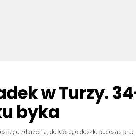
dek w Turzy. 34-
ku byka
agicznego zdarzenia, do którego doszło podczas pra