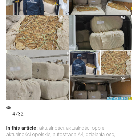
4732
In this article:
aktualności
,
aktualności opole
,
aktualności opolskie
,
autostrada A4
,
działania osp
,