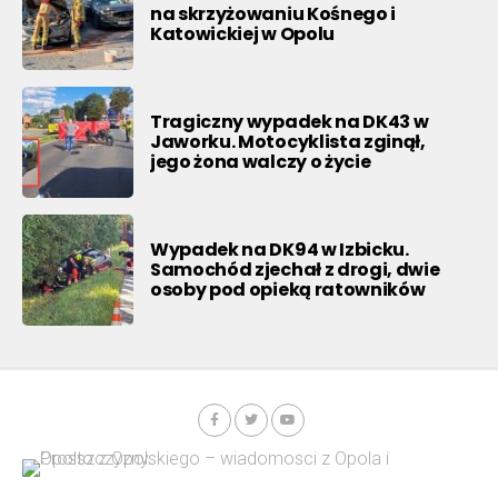
na skrzyżowaniu Kośnego i
Katowickiej w Opolu
Tragiczny wypadek na DK43 w
Jaworku. Motocyklista zginął,
jego żona walczy o życie
Wypadek na DK94 w Izbicku.
Samochód zjechał z drogi, dwie
osoby pod opieką ratowników