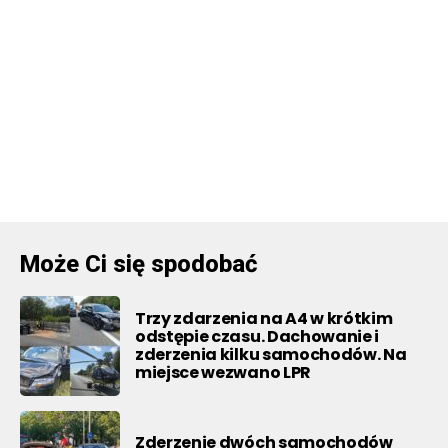
Może Ci się spodobać
Trzy zdarzenia na A4 w krótkim
odstępie czasu. Dachowanie i
zderzenia kilku samochodów. Na
miejsce wezwano LPR
Zderzenie dwóch samochodów