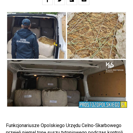
Funkcjonariusze Opolskiego Urzędu Celno-Skarbowego
przejęli niemal tonę suszu tytoniowego podczas kontroli