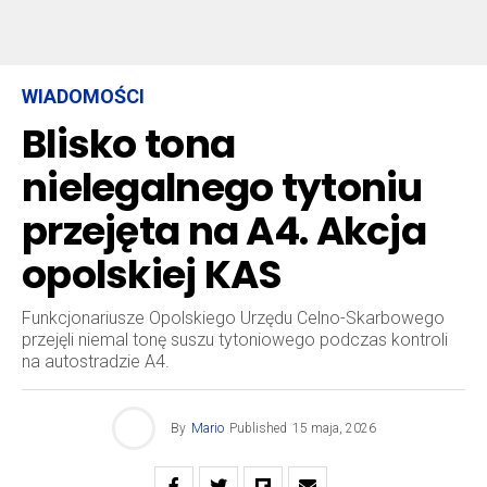
WIADOMOŚCI
Blisko tona
nielegalnego tytoniu
przejęta na A4. Akcja
opolskiej KAS
Funkcjonariusze Opolskiego Urzędu Celno-Skarbowego
przejęli niemal tonę suszu tytoniowego podczas kontroli
na autostradzie A4.
By
Mario
Published
15 maja, 2026