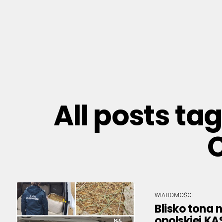
All posts ta
WIADOMOŚCI
Blisko tona 
opolskiej KA