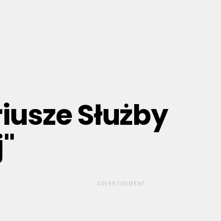
riusze Służby
"
ADVERTISEMENT