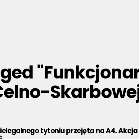
gged "Funkcjona
Celno-Skarbowej
nielegalnego tytoniu przejęta na A4. Akcja
S