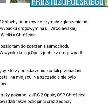
:22 służby ratunkowe otrzymały zgłoszenie od
wypadku drogowym na ul. Wrocławskiej,
ielki a Chróścice.
 doszło tam do zderzenia samochodu
 wyniku kolizji Opel zjechał z drogi, wpadł
ący, którzy po zdarzeniu zostali przebadani
tali na miejscu. Na szczęście nie było
ków.
traży pożarnej z JRG 2 Opole, OSP Chróścice
owadzili także policjanci oraz zespoły