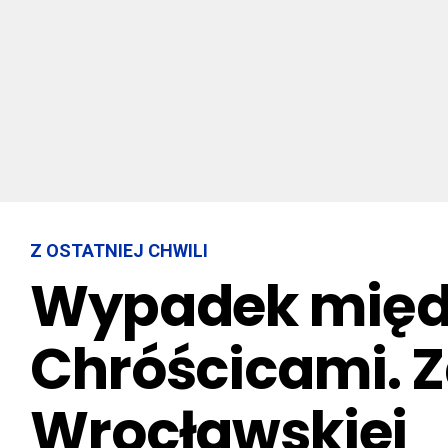
Z OSTATNIEJ CHWILI
Wypadek międz
Chróścicami. Z
Wrocławskiej