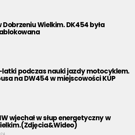
w Dobrzeniu Wielkim. DK454 była
zablokowana
latki podczas nauki jazdy motocyklem.
busa na DW454 w miejscowości KUP
MW wjechał w słup energetyczny w
ielkim.(Zdjęcia&Wideo)
024