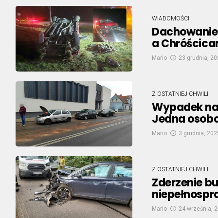
WIADOMOŚCI
Dachowanie
a Chróścicam
Mario
23 grudnia, 2
Z OSTATNIEJ CHWILI
Wypadek na 
Jedna osoba 
Mario
3 grudnia, 202
Z OSTATNIEJ CHWILI
Zderzenie b
niepełnospr
Mario
24 września, 