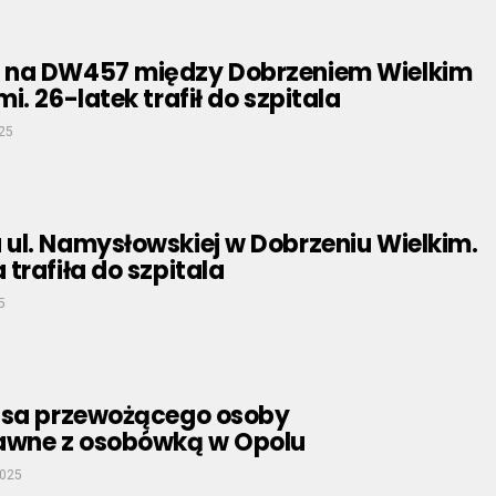
 na DW457 między Dobrzeniem Wielkim
i. 26-latek trafił do szpitala
025
ul. Namysłowskiej w Dobrzeniu Wielkim.
trafiła do szpitala
5
usa przewożącego osoby
awne z osobówką w Opolu
2025