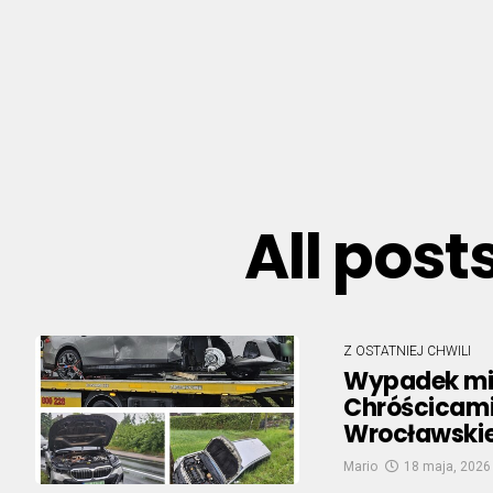
All post
Z OSTATNIEJ CHWILI
Wypadek mi
Chróścicami.
Wrocławskie
Mario
18 maja, 2026