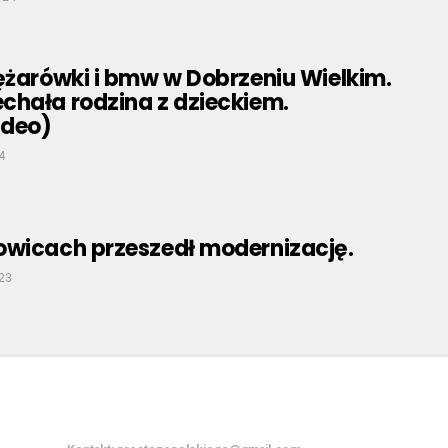
ężarówki i bmw w Dobrzeniu Wielkim.
chała rodzina z dzieckiem.
ideo)
4
owicach przeszedł modernizację.
023