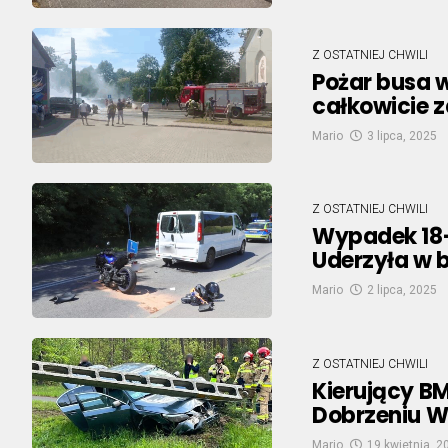
Z OSTATNIEJ CHWILI
Pożar busa 
całkowicie 
Mario
3 lipca, 2025
Z OSTATNIEJ CHWILI
Wypadek 18-
Uderzyła w 
Mario
2 lipca, 2025
Z OSTATNIEJ CHWILI
Kierujący B
Dobrzeniu W
Mario
19 kwietnia, 2