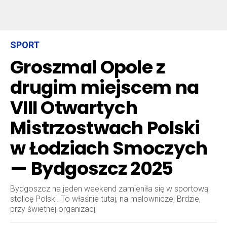
SPORT
Groszmal Opole z
drugim miejscem na
VIII Otwartych
Mistrzostwach Polski
w Łodziach Smoczych
— Bydgoszcz 2025
Bydgoszcz na jeden weekend zamieniła się w sportową
stolicę Polski. To właśnie tutaj, na malowniczej Brdzie,
przy świetnej organizacji