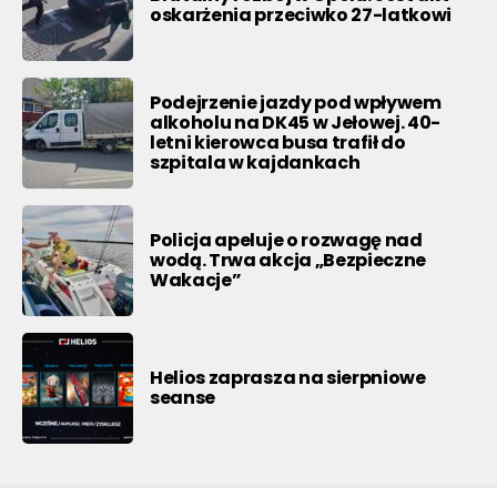
oskarżenia przeciwko 27-latkowi
Podejrzenie jazdy pod wpływem
alkoholu na DK45 w Jełowej. 40-
letni kierowca busa trafił do
szpitala w kajdankach
Policja apeluje o rozwagę nad
wodą. Trwa akcja „Bezpieczne
Wakacje”
Helios zaprasza na sierpniowe
seanse