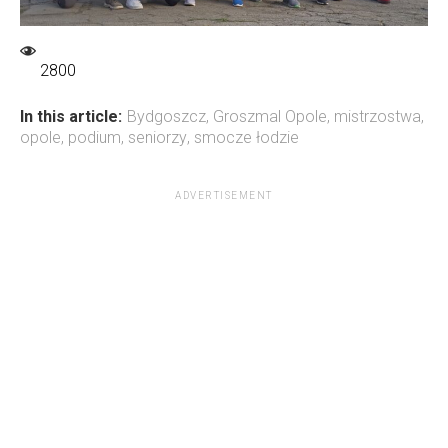
2800
In this article:
Bydgoszcz
,
Groszmal Opole
,
mistrzostwa
,
opole
,
podium
,
seniorzy
,
smocze łodzie
ADVERTISEMENT