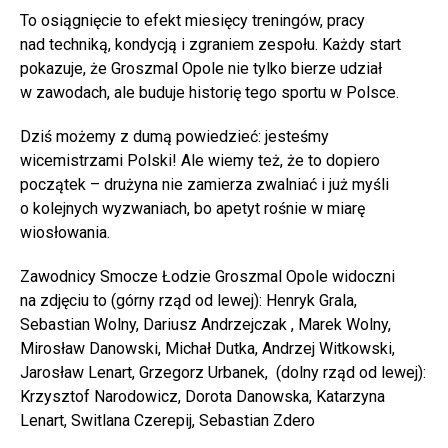
To osiągnięcie to efekt miesięcy treningów, pracy
nad techniką, kondycją i zgraniem zespołu. Każdy start
pokazuje, że Groszmal Opole nie tylko bierze udział
w zawodach, ale buduje historię tego sportu w Polsce.
Dziś możemy z dumą powiedzieć: jesteśmy
wicemistrzami Polski! Ale wiemy też, że to dopiero
początek – drużyna nie zamierza zwalniać i już myśli
o kolejnych wyzwaniach, bo apetyt rośnie w miarę
wiosłowania.
Zawodnicy Smocze Łodzie Groszmal Opole widoczni
na zdjęciu to (górny rząd od lewej): Henryk Grala,
Sebastian Wolny, Dariusz Andrzejczak , Marek Wolny,
Mirosław Danowski, Michał Dutka, Andrzej Witkowski,
Jarosław Lenart, Grzegorz Urbanek, (dolny rząd od lewej):
Krzysztof Narodowicz, Dorota Danowska, Katarzyna
Lenart, Switlana Czerepij, Sebastian Zdero