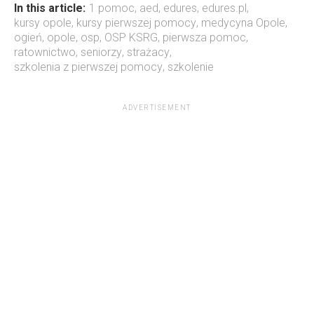
In this article:
1 pomoc
,
aed
,
edures
,
edures.pl
,
kursy opole
,
kursy pierwszej pomocy
,
medycyna Opole
,
ogień
,
opole
,
osp
,
OSP KSRG
,
pierwsza pomoc
,
ratownictwo
,
seniorzy
,
strażacy
,
szkolenia z pierwszej pomocy
,
szkolenie
ADVERTISEMENT