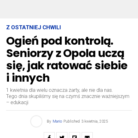
Z OSTATNIEJ CHWILI
Ogień pod kontrolą.
Seniorzy z Opola uczą
się, jak ratować siebie
i innych
1 kwietnia dla wielu oznacza żarty, ale nie dla nas.
Tego dnia skupiliśmy się na czymś znacznie ważniejszym
– edukacji
By
Mario
Published
3 kwietnia, 2025