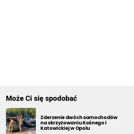
Może Ci się spodobać
Zderzenie dwóch samochodów
na skrzyżowaniu Kośnego i
Katowickiej w Opolu