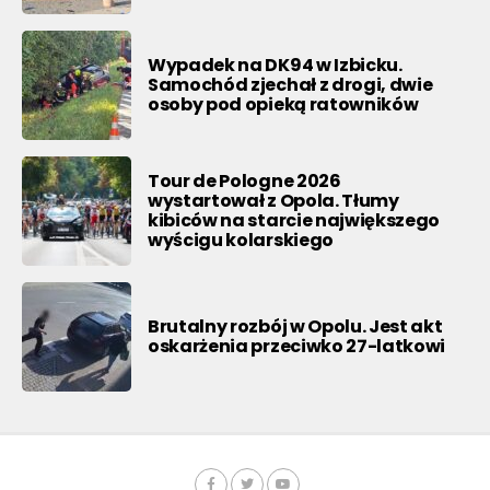
Wypadek na DK94 w Izbicku.
Samochód zjechał z drogi, dwie
osoby pod opieką ratowników
Tour de Pologne 2026
wystartował z Opola. Tłumy
kibiców na starcie największego
wyścigu kolarskiego
Brutalny rozbój w Opolu. Jest akt
oskarżenia przeciwko 27-latkowi