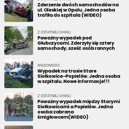
Zderzenie dwóch samochodów na
ul. Oleskiej w Opolu. Jedna osoba
trafiła do szpitala (WIDEO)
Z OSTATNIEJ CHWILI
Poważny wypadek pod
Głubczycami. Zderzyły się cztery
samochody, sześć osób rannych
WIADOMOŚCI
Wypadek na trasie Stare
Siołkowice–Popielów. Jedna osoba
w szpitalu. Nowe informacje!!!
Z OSTATNIEJ CHWILI
Poważny wypadek między Starymi
Siołkowicami a Popielów. Jedna
osoba zabrana
śmigłowcem(WIDEO)