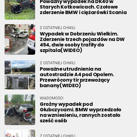
Poważny wypadek na DK40 w
Starych Kotkowicach. Czołowe
zderzenie BMW i ciężarówki Scania
Z OSTATNIEJ CHWILI
Wypadek w Dobrzeniu Wielkim.
Zderzenie trzech pojazdów na DW
454, dwie osoby trafiły do
szpitala(WIDEO)
Z OSTATNIEJ CHWILI
Poważne utrudnienia na
autostradzie A4 pod Opolem.
Przewrócony tir przewożący
banany(WIDEO)
WIADOMOŚCI
Groźny wypadek pod
Głubczycami. BMW wyprzedzało
na wzniesieniu, rannych zostało
sześć osób
Z OSTATNIEJ CHWILI