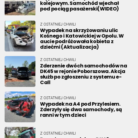
kolejowym. Samochód wjechał
pod pociąg pasażerski(WIDEO)
Z OSTATNIEJ CHWILI
Wypadek na skrzyżowaniu ulic
Kośnego i Katowickiej w Opolu. W
aucie podróżowała kobieta z
dziećmi (Aktualizacja)
Z OSTATNIEJ CHWILI
Zderzenie dwóch samochodów na
DK45 w rejonie Poborszowa. Akcja
służb po zgłoszeniu z systemu e-
Call
Z OSTATNIEJ CHWILI
Wypadek na A4 pod Przylesiem.
Zderzyły się dwa samochody, są
ranni w tym dzieci
Z OSTATNIEJ CHWILI