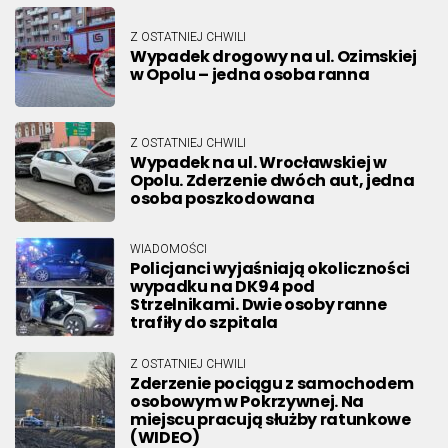
Z OSTATNIEJ CHWILI
Wypadek drogowy na ul. Ozimskiej
w Opolu – jedna osoba ranna
Z OSTATNIEJ CHWILI
Wypadek na ul. Wrocławskiej w
Opolu. Zderzenie dwóch aut, jedna
osoba poszkodowana
WIADOMOŚCI
Policjanci wyjaśniają okoliczności
wypadku na DK94 pod
Strzelnikami. Dwie osoby ranne
trafiły do szpitala
Z OSTATNIEJ CHWILI
Zderzenie pociągu z samochodem
osobowym w Pokrzywnej. Na
miejscu pracują służby ratunkowe
(WIDEO)