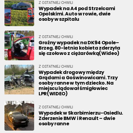
Z OSTATNIEJ CHWILI
Wypadek na A4 pod Strzelcami
Opolskimi. Auto w rowie, dwie
osoby w szpitalu
Z OSTATNIEJ CHWILI
Groźny wypadek na DK94 Opole–
Brzeg. 80-letnia kobieta zderzyła
się czołowo z ciężarówką(Wideo)
Z OSTATNIEJ CHWILI
Wypadek drogowy między
Grądami a Goświnowicami. Trzy
osoby ranne w tym dziecko. Na
miejscu lądował śmigłowiec
LPR(WIDEO)
Z OSTATNIEJ CHWILI
Wypadek w Skarbimierzu-Osiedlu.
Zderzenie BMW i Renault – dwie
osoby ranne