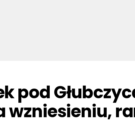
ek pod Głubczy
 wzniesieniu, r