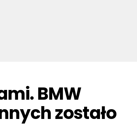
cami. BMW
annych zostało