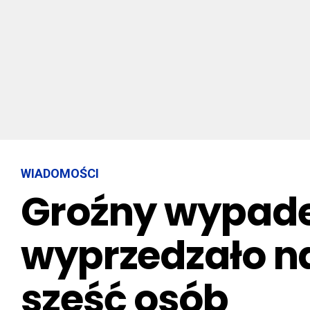
WIADOMOŚCI
Groźny wypad
wyprzedzało na
sześć osób