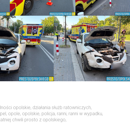
lności opolskie
,
działania służb ratowniczych
,
pel
,
opole
,
opolskie
,
policja
,
ranni
,
ranni w wypadku
,
tniej chwili prosto z opolskiego
,