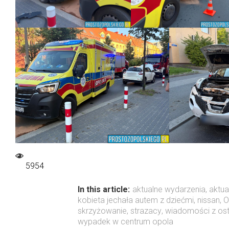
5954
In this article:
aktualne wydarzenia
,
aktua
kobieta jechała autem z dziećmi
,
nissan
,
O
skrzyżowanie
,
strazacy
,
wiadomości z osta
wypadek w centrum opola