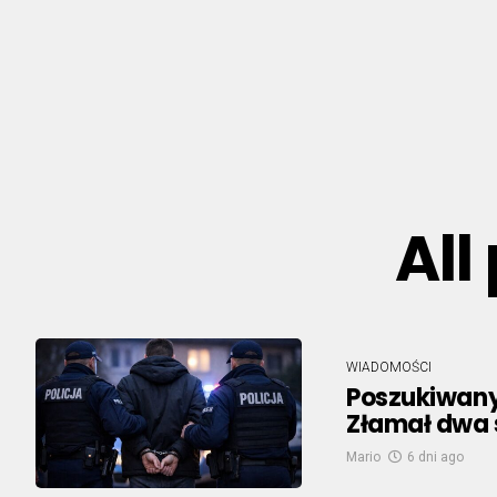
All
WIADOMOŚCI
Poszukiwany
Złamał dwa
Mario
6 dni ago