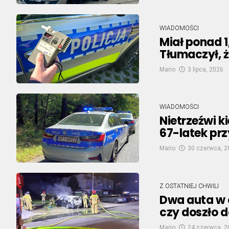
WIADOMOŚCI
Miał ponad 1
Tłumaczył, ż
Mario
3 lipca, 2026
WIADOMOŚCI
Nietrzeźwi k
67-latek prz
Mario
30 czerwca, 2
Z OSTATNIEJ CHWILI
Dwa auta w o
czy doszło 
Mario
24 czerwca, 2