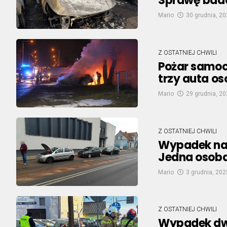
Sprawę bada
Mario
30 grudnia, 2
Z OSTATNIEJ CHWILI
Pożar samoc
trzy auta os
Mario
29 grudnia, 2
Z OSTATNIEJ CHWILI
Wypadek na 
Jedna osoba 
Mario
3 grudnia, 202
Z OSTATNIEJ CHWILI
Wypadek dw