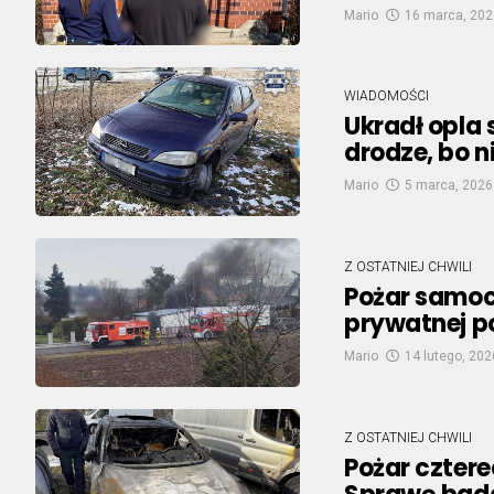
Mario
16 marca, 202
WIADOMOŚCI
Ukradł opla 
drodze, bo ni
Mario
5 marca, 2026
Z OSTATNIEJ CHWILI
Pożar samoc
prywatnej po
Mario
14 lutego, 202
Z OSTATNIEJ CHWILI
Pożar cztere