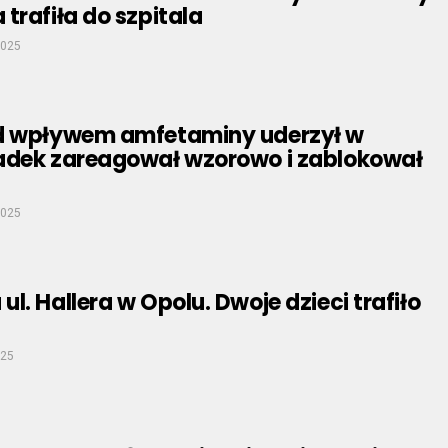
trafiła do szpitala
2025
d wpływem amfetaminy uderzył w
adek zareagował wzorowo i zablokował
2025
l. Hallera w Opolu. Dwoje dzieci trafiło
025