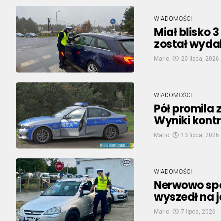
WIADOMOŚCI
Miał blisko 
został wydal
Mario
20 lipca, 2026
WIADOMOŚCI
Pół promila 
Wyniki kontr
Mario
13 lipca, 2026
WIADOMOŚCI
Nerwowo spo
wyszedł na 
Mario
7 lipca, 2026