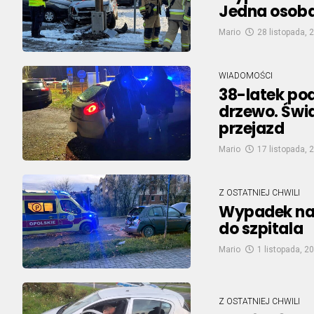
Jedna osoba 
Mario
28 listopada, 
WIADOMOŚCI
38-latek po
drzewo. Świ
przejazd
Mario
17 listopada, 
Z OSTATNIEJ CHWILI
Wypadek na u
do szpitala
Mario
1 listopada, 2
Z OSTATNIEJ CHWILI