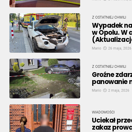
Z OSTATNIEJ CHWILI
Wypadek na 
w Opolu. W 
(Aktualizacj
Mario
26 maja, 2026
Z OSTATNIEJ CHWILI
Groźne zdarz
panowanie 
Mario
2 maja, 2026
WIADOMOŚCI
Uciekał prze
zakaz prow