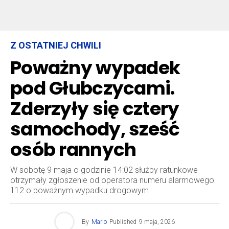
Z OSTATNIEJ CHWILI
Poważny wypadek
pod Głubczycami.
Zderzyły się cztery
samochody, sześć
osób rannych
W sobotę 9 maja o godzinie 14:02 służby ratunkowe
otrzymały zgłoszenie od operatora numeru alarmowego
112 o poważnym wypadku drogowym
By
Mario
Published
9 maja, 2026