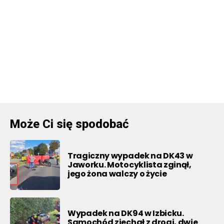
Może Ci się spodobać
Tragiczny wypadek na DK43 w
Jaworku. Motocyklista zginął,
jego żona walczy o życie
Wypadek na DK94 w Izbicku.
Samochód zjechał z drogi, dwie