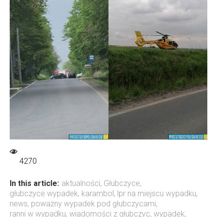
4270
In this article:
aktualności
,
Głubczyce
,
głubczyce wypadek
,
karambol
,
lpr na miejscu wypadku
,
news
,
poważny wypadek pod głubczycami
,
ranni w wypadku
,
wiadomości z głubczyc
,
wypadek
,