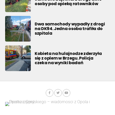
osoby pod opieką ratowników
Dwa samochody wypadły z drogi
na DK94. Jedna osoba trafiła do
szpitala
Kobieta na hulajnodze zderzyła
się z oplem w Brzegu. Policja
czeka na wyniki badań