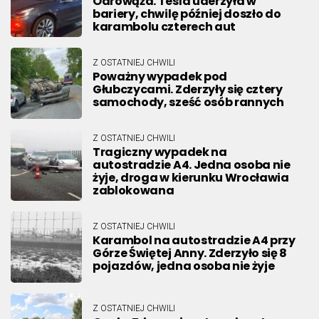
Odrowąża. Tesla uderzyła w
bariery, chwilę później doszło do
karambolu czterech aut
Z OSTATNIEJ CHWILI
Poważny wypadek pod
Głubczycami. Zderzyły się cztery
samochody, sześć osób rannych
Z OSTATNIEJ CHWILI
Tragiczny wypadek na
autostradzie A4. Jedna osoba nie
żyje, droga w kierunku Wrocławia
zablokowana
Z OSTATNIEJ CHWILI
Karambol na autostradzie A4 przy
Górze Świętej Anny. Zderzyło się 8
pojazdów, jedna osoba nie żyje
Z OSTATNIEJ CHWILI