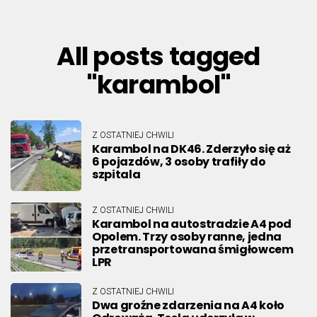
All posts tagged
"karambol"
Z OSTATNIEJ CHWILI
Karambol na DK46. Zderzyło się aż
6 pojazdów, 3 osoby trafiły do
szpitala
Z OSTATNIEJ CHWILI
Karambol na autostradzie A4 pod
Opolem. Trzy osoby ranne, jedna
przetransportowana śmigłowcem
LPR
Z OSTATNIEJ CHWILI
Dwa groźne zdarzenia na A4 koło