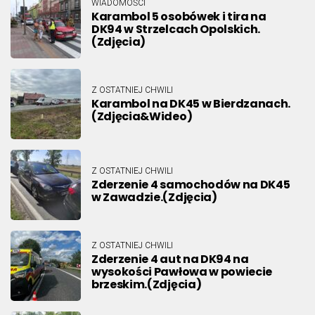
WIADOMOŚCI
Karambol 5 osobówek i tira na
DK94 w Strzelcach Opolskich.
(Zdjęcia)
Z OSTATNIEJ CHWILI
Karambol na DK45 w Bierdzanach.
(Zdjęcia&Wideo)
Z OSTATNIEJ CHWILI
Zderzenie 4 samochodów na DK45
w Zawadzie.(Zdjęcia)
Z OSTATNIEJ CHWILI
Zderzenie 4 aut na DK94 na
wysokości Pawłowa w powiecie
brzeskim.(Zdjęcia)