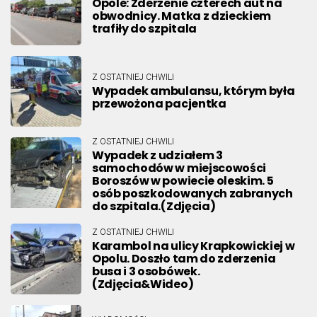
Opole: Zderzenie czterech aut na
obwodnicy. Matka z dzieckiem
trafiły do szpitala
Z OSTATNIEJ CHWILI
Wypadek ambulansu, którym była
przewożona pacjentka
Z OSTATNIEJ CHWILI
Wypadek z udziałem 3
samochodów w miejscowości
Boroszów w powiecie oleskim. 5
osób poszkodowanych zabranych
do szpitala.(Zdjęcia)
Z OSTATNIEJ CHWILI
Karambol na ulicy Krapkowickiej w
Opolu. Doszło tam do zderzenia
busa i 3 osobówek.
(Zdjęcia&Wideo)