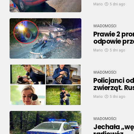
Mario
5 dni ago
WIADOMOŚCI
Prawie 2 pro
odpowie pr
Mario
5 dni ago
WIADOMOŚCI
Policjanci o
zwierząt. R
Mario
5 dni ago
WIADOMOŚCI
Jechała „węż