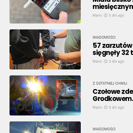
miesięcznym
Mario
5 dni ago
WIADOMOŚCI
57 zarzutów 
sięgnęły 32 t
Mario
5 dni ago
Z OSTATNIEJ CHWILI
Czołowe zde
Grodkowem. 
Mario
5 dni ago
WIADOMOŚCI