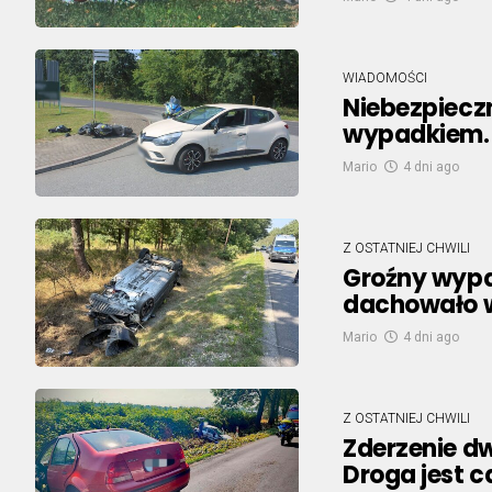
WIADOMOŚCI
Niebezpiecz
wypadkiem. 
Mario
4 dni ago
Z OSTATNIEJ CHWILI
Groźny wypa
dachowało w
Mario
4 dni ago
Z OSTATNIEJ CHWILI
Zderzenie d
Droga jest 