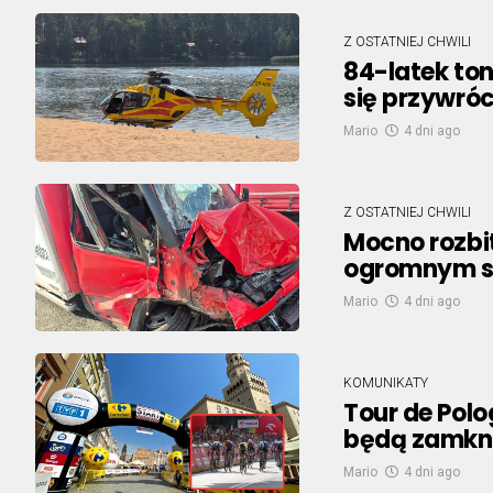
Z OSTATNIEJ CHWILI
84-latek ton
się przywróc
Mario
4 dni ago
Z OSTATNIEJ CHWILI
Mocno rozbi
ogromnym s
Mario
4 dni ago
KOMUNIKATY
Tour de Polo
będą zamkn
Mario
4 dni ago