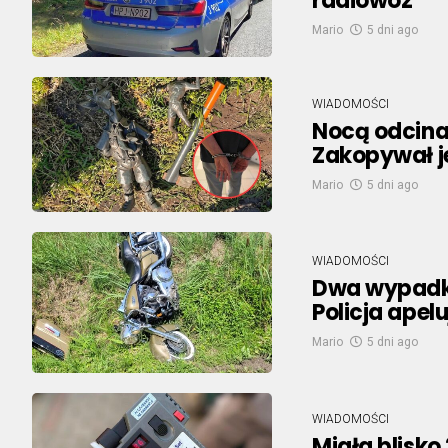
radiowóz
Mario
5 dni ago
WIADOMOŚCI
Nocą odcinał
Zakopywał je
Mario
5 dni ago
WIADOMOŚCI
Dwa wypadki
Policja apel
Mario
5 dni ago
WIADOMOŚCI
Miała blisko 