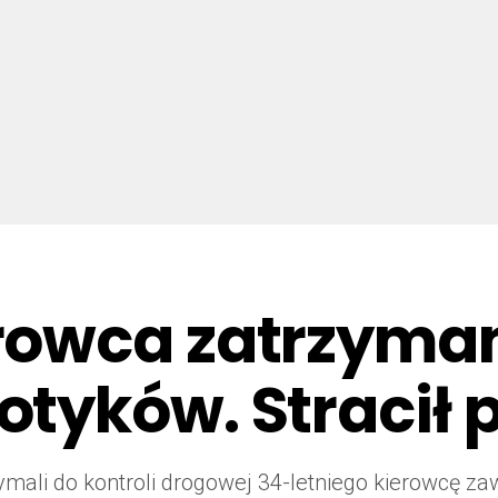
rowca zatrzyma
tyków. Stracił 
rzymali do kontroli drogowej 34-letniego kierowcę