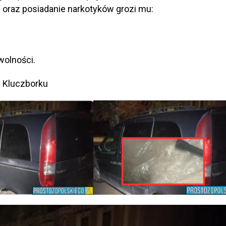
raz posiadanie narkotyków grozi mu:
wolności.
w Kluczborku