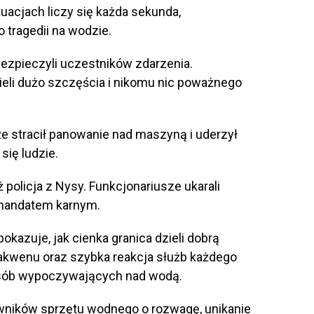
uacjach liczy się każda sekunda,
 tragedii na wodzie.
bezpieczyli uczestników zdarzenia.
li dużo szczęścia i nikomu nic poważnego
że stracił panowanie nad maszyną i uderzył
się ludzie.
policja z Nysy. Funkcjonariusze ukarali
mandatem karnym.
okazuje, jak cienka granica dzieli dobrą
g akwenu oraz szybka reakcja służb każdego
sób wypoczywających nad wodą.
wników sprzętu wodnego o rozwagę, unikanie