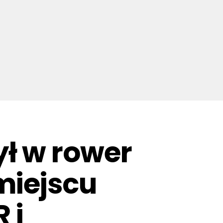
ł w rower
miejscu
 i