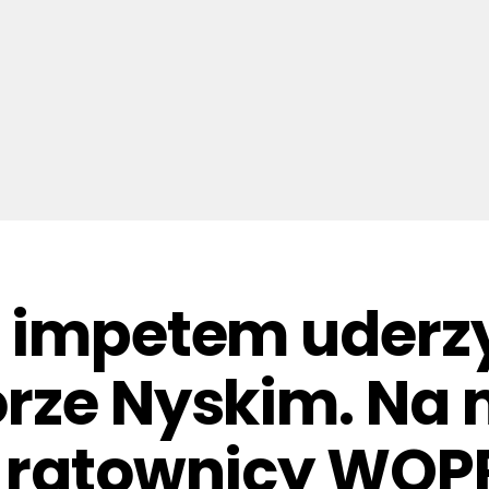
 impetem uderzy
rze Nyskim. Na 
 ratownicy WOPR