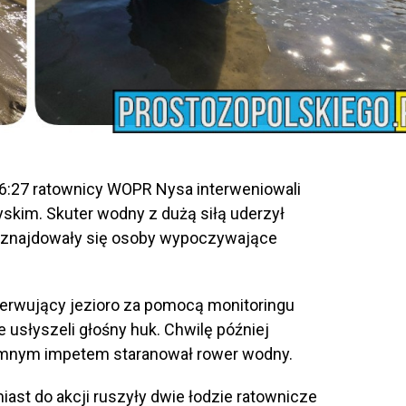
 16:27 ratownicy WOPR Nysa interweniowali
skim. Skuter wodny z dużą siłą uderzył
o znajdowały się osoby wypoczywające
serwujący jezioro za pomocą monitoringu
 usłyszeli głośny huk. Chwilę później
romnym impetem staranował rower wodny.
iast do akcji ruszyły dwie łodzie ratownicze