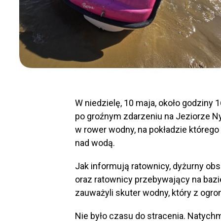
W niedzielę, 10 maja, około godziny
po groźnym zdarzeniu na Jeziorze Ny
w rower wodny, na pokładzie któreg
nad wodą.
Jak informują ratownicy, dyżurny ob
oraz ratownicy przebywający na bazie
zauważyli skuter wodny, który z og
Nie było czasu do stracenia. Natychm