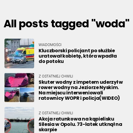
All posts tagged "woda"
WIADOMOŚCI
Kluczborski policjant po służbie
uratował kobietę, która wpadła
do potoku
Z OSTATNIEJ CHWILI
Skuter wodny z impetem uderzył w
rower wodny na Jeziorze Nyskim.
Na miejscu interweniowali
ratownicy WOPR i policja(WIDEO)
Z OSTATNIEJ CHWILI
Akcja ratunkowa na kąpielisku
Silesia w Opolu. 73-latek utknął na
skarpie