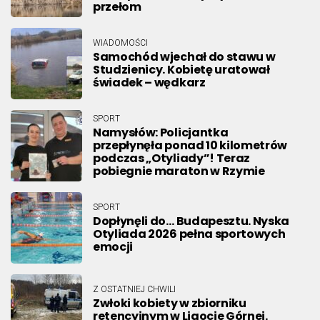
przełom
WIADOMOŚCI
Samochód wjechał do stawu w
Studzienicy. Kobietę uratował
świadek – wędkarz
SPORT
Namysłów: Policjantka
przepłynęła ponad 10 kilometrów
podczas „Otyliady”! Teraz
pobiegnie maraton w Rzymie
SPORT
Dopłynęli do… Budapesztu. Nyska
Otyliada 2026 pełna sportowych
emocji
Z OSTATNIEJ CHWILI
Zwłoki kobiety w zbiorniku
retencyjnym w Ligocie Górnej.