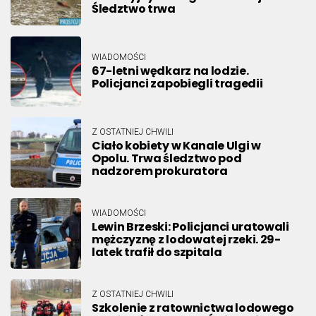
Śledztwo trwa
WIADOMOŚCI
67-letni wędkarz na lodzie.
Policjanci zapobiegli tragedii
Z OSTATNIEJ CHWILI
Ciało kobiety w Kanale Ulgi w
Opolu. Trwa śledztwo pod
nadzorem prokuratora
WIADOMOŚCI
Lewin Brzeski: Policjanci uratowali
mężczyznę z lodowatej rzeki. 29-
latek trafił do szpitala
Z OSTATNIEJ CHWILI
Szkolenie z ratownictwa lodowego