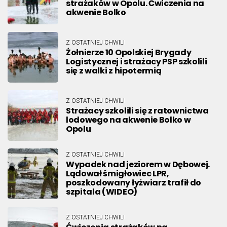
strażaków w Opolu. Ćwiczenia na
akwenie Bolko
Z OSTATNIEJ CHWILI
Żołnierze 10 Opolskiej Brygady
Logistycznej i strażacy PSP szkolili
się z walki z hipotermią
Z OSTATNIEJ CHWILI
Strażacy szkolili się z ratownictwa
lodowego na akwenie Bolko w
Opolu
Z OSTATNIEJ CHWILI
Wypadek nad jeziorem w Dębowej.
Lądował śmigłowiec LPR,
poszkodowany łyżwiarz trafił do
szpitala (WIDEO)
Z OSTATNIEJ CHWILI