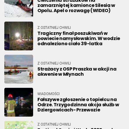
Ćwiczenia strażaków na
zamarzniętej kamionce Silesia w
Opolu. Apel o rozwagę (WIDEO)
Z OSTATNIEJ CHWILI
Tragiczny finał poszukiwań w
powiecie namysłowskim. W wodzie
odnaleziono ciało 39-latka
Z OSTATNIEJ CHWILI
Strażacy z OSP Praszka w akcji na
akwenie w Młynach
WIADOMOŚCI
Fałszywe zgłoszenie o topielcu na
Odrze. Trzygodzinna akcja służb w
Dziergowicach- Przewozie
Z OSTATNIEJ CHWILI