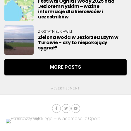
Festiwal Ognia i Wody 2025 nad
Jeziorem Nyskim – ważne
informacje dla kierowców i
uczestników
Z OSTATNIEJ CHWILI
Zielona woda w Jeziorze Dużym w
Turawie – czy to niepokojący
sygnał?
MORE POSTS
ADVERTISEMENT