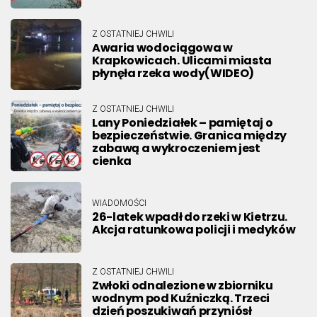
Z OSTATNIEJ CHWILI
Awaria wodociągowa w
Krapkowicach. Ulicami miasta
płynęła rzeka wody(WIDEO)
Z OSTATNIEJ CHWILI
Lany Poniedziałek – pamiętaj o
bezpieczeństwie. Granica między
zabawą a wykroczeniem jest
cienka
WIADOMOŚCI
26-latek wpadł do rzeki w Kietrzu.
Akcja ratunkowa policji i medyków
Z OSTATNIEJ CHWILI
Zwłoki odnalezione w zbiorniku
wodnym pod Kuźniczką. Trzeci
dzień poszukiwań przyniósł